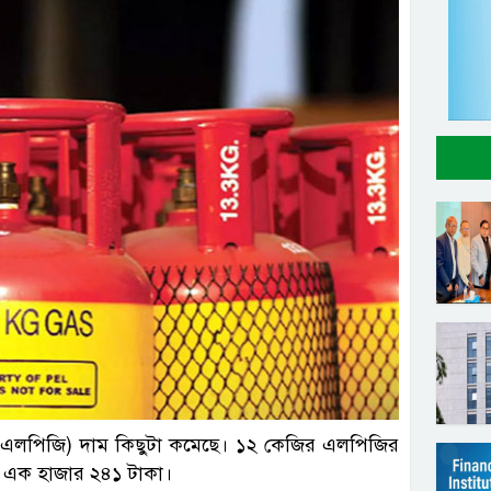
সংগৃহীত
সের (এলপিজি) দাম কিছুটা কমেছে। ১২ কেজির এলপিজির
ছে এক হাজার ২৪১ টাকা।