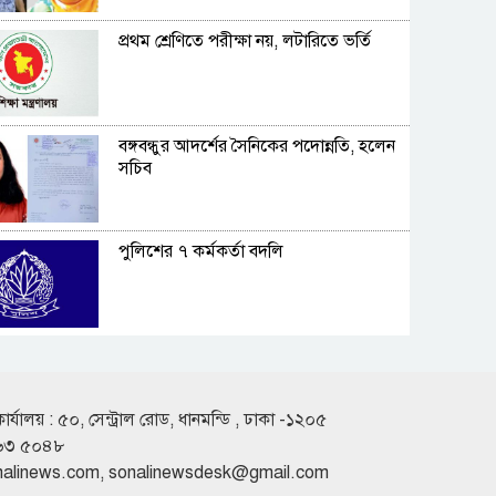
প্রথম শ্রেণিতে পরীক্ষা নয়, লটারিতে ভর্তি
বঙ্গবন্ধুর আদর্শের সৈনিকের পদোন্নতি, হলেন
সচিব
পুলিশের ৭ কর্মকর্তা বদলি
কুড়িগ্রামের সাংবাদিকের উপর হামলার
প্রতিবাদে মানববন্ধন
কার্যালয় : ৫০, সেন্ট্রাল রোড, ধানমন্ডি , ঢাকা -১২০৫
৬৩ ৫০৪৮
শাহ্জালাল ইসলামী ব্যাংকের সাথে পদ্মা
nalinews.com
,
sonalinewsdesk@gmail.com
ডায়াগনস্টিক সেন্টারের চুক্তি স্বাক্ষর