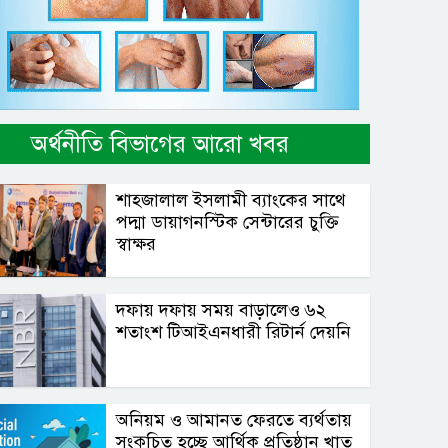
অর্থনীতি বিভাগের আরো খবর
শাহ্জালাল ইসলামী ব্যাংকের সাথে
পদ্মা ডায়াগনস্টিক সেন্টারের চুক্তি
স্বাক্ষর
দফায় দফায় সময় বাড়ালেও ৬২
শতাংশ টিআইএনধারী রিটার্ন দেয়নি
অনিয়ম ও আমানত ফেরতে ব্যর্থতায়
সংকুচিত হচ্ছে আর্থিক প্রতিষ্ঠান খাত