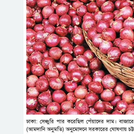
ফাই
ঢাকা: সেঞ্চুরি পার করেছিল পেঁয়াদের দাম। বাজ
(আমদানি অনুমতি) অনুমোদনে সরকারের ঘোষণায় চট্টগ্