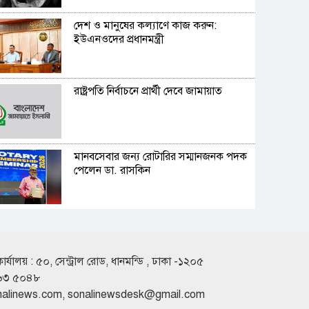
দেশ ও মানুষের কল্যাণে কাজ করুন:
ইউএনওদের প্রধানমন্ত্রী
রাষ্ট্রপতি নির্বাচনে প্রার্থী দেবে জামায়াত
মানবসেবার জন্য রোটারির সম্মানজনক পদক
পেলেন ডা. রাসকিন
হাসিনার নির্দেশে সালাহউদ্দিন আহমদকে গুম
করা হয়: তদন্ত সংস্থা
কার্যালয় : ৫০, সেন্ট্রাল রোড, ধানমন্ডি , ঢাকা -১২০৫
৬৩ ৫০৪৮
আবারও ৪ দিনের লম্বা ছুটির সুযোগ
nalinews.com
,
sonalinewsdesk@gmail.com