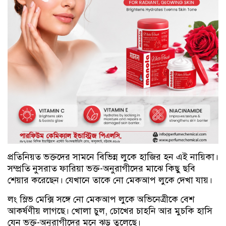
প্রতিনিয়ত ভক্তদের সামনে বিভিন্ন লুকে হাজির হন এই নায়িকা।
সম্প্রতি নুসরাত ফারিয়া ভক্ত-অনুরাগীদের মাঝে কিছু ছবি
শেয়ার করেছেন। যেখানে তাকে নো মেকআপ লুকে দেখা যায়।
লং স্লিভ মেক্সি সঙ্গে নো মেকআপ লুকে অভিনেত্রীকে বেশ
আকর্ষণীয় লাগছে। খোলা চুল, চোখের চাহনি আর মুচকি হাসি
যেন ভক্ত-অনুরাগীদের মনে ঝড় তুলেছে।