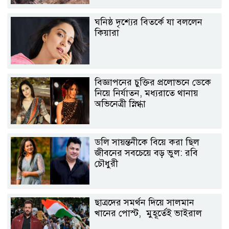
ঘনিষ্ঠ দৃশ্যের বিতর্কে যা বললেন
কিয়ারা
বিজ্ঞাপনের চুক্তির প্রলোভনে ডেকে
নিয়ে নির্যাতন, মধ্যরাতে থানায়
অভিনেত্রী স্নিগ্ধা
ডলি সায়ন্তনীকে বিয়ে করা ছিল
জীবনের সবচেয়ে বড় ভুল: রবি
চৌধুরী
ছাত্রদের সমর্থন দিয়ে সালমান
খানের পোস্ট, মুহূর্তেই ভাইরাল