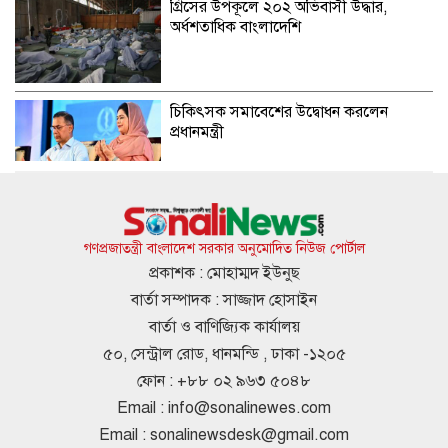
গ্রিসের উপকূলে ২০২ অভিবাসী উদ্ধার,
অর্ধশতাধিক বাংলাদেশি
চিকিৎসক সমাবেশের উদ্বোধন করলেন
প্রধানমন্ত্রী
সৌদি,পাকিস্তান ও তুরস্কের যৌথ প্রতিরক্ষা
চুক্তি, নেপথ্যে কি?
গণপ্রজাতন্ত্রী বাংলাদেশ সরকার অনুমোদিত নিউজ পোর্টাল
প্রকাশক : মোহাম্মদ ইউনুছ
বার্তা সম্পাদক : সাজ্জাদ হোসাইন
একদিনের ব্যবধানে দেশের বাজারে স্বর্ণের
বার্তা ও বাণিজ্যিক কার্যালয়
দামে বড় লাফ
৫০, সেন্ট্রাল রোড, ধানমন্ডি , ঢাকা -১২০৫
ফোন : +৮৮ ০২ ৯৬৩ ৫০৪৮
Email :
info@sonalinewes.com
জুলাই স্মৃতি জাদুঘর পরিদর্শন করলেন এনসিপি
Email :
sonalinewsdesk@gmail.com
নেতারা