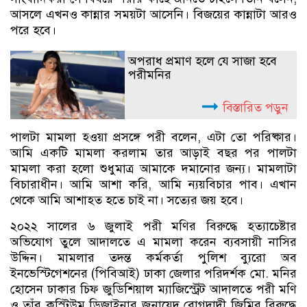
আসলে এখনও কান্নার সময়টা আসেনি। বিজয়ের কান্নাটা আরও
পরে হবে।
অপরাধ প্রমাণ হলে যে সাজা হবে
পরীমনির
বিস্তারিত পড়ুন
পালটা মামলা হওয়া প্রসঙ্গে পরী বলেন, এটা তো পরিষ্কার।
আমি একটি মামলা করলাম তার আড়াই বছর পর পালটা
মামলা করা হলো শুধুমাত্র আমাকে দমানোর জন্য। মামলাটা
বিচারাধীন। আমি আশা করি, আমি ন্যয়বিচার পাব। এখান
থেকে আমি আশাহত হতে চাই না। সত্যের জয় হবে।
২০২২ সালের ৬ জুলাই পরী মণির বিরুদ্ধে হত্যাচেষ্টার
অভিযোগ তুলে আদালতে এ মামলা করেন ব্যবসায়ী নাসির
উদ্দিন। মামলার তদন্ত কর্মকর্তা পুলিশ ব্যুরো অব
ইনভেস্টিগেশনের (পিবিআই) ঢাকা জেলার পরিদর্শক মো. মনির
হোসেন ঢাকার চিফ জুডিশিয়াল ম্যাজিস্ট্রেট আদালতে পরী মণি
ও তাঁর কস্টিউম ডিজাইনার জুনায়েদ বোগদাদী জিমির বিরুদ্ধে