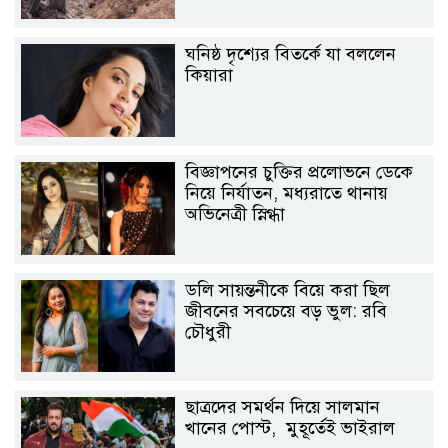
ঘনিষ্ঠ দৃশ্যের বিতর্কে যা বললেন
কিয়ারা
বিজ্ঞাপনের চুক্তির প্রলোভনে ডেকে
নিয়ে নির্যাতন, মধ্যরাতে থানায়
অভিনেত্রী স্নিগ্ধা
ডলি সায়ন্তনীকে বিয়ে করা ছিল
জীবনের সবচেয়ে বড় ভুল: রবি
চৌধুরী
ছাত্রদের সমর্থন দিয়ে সালমান
খানের পোস্ট, মুহূর্তেই ভাইরাল