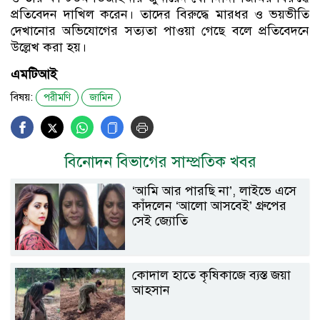
প্রতিবেদন দাখিল করেন। তাদের বিরুদ্ধে মারধর ও ভয়ভীতি
দেখানোর অভিযোগের সত্যতা পাওয়া গেছে বলে প্রতিবেদনে
উল্লেখ করা হয়।
এমটিআই
বিষয়:
পরীমণি
জামিন
বিনোদন বিভাগের সাম্প্রতিক খবর
‘আমি আর পারছি না’, লাইভে এসে
কাঁদলেন ‘আলো আসবেই’ গ্রুপের
সেই জ্যোতি
কোদাল হাতে কৃষিকাজে ব্যস্ত জয়া
আহসান