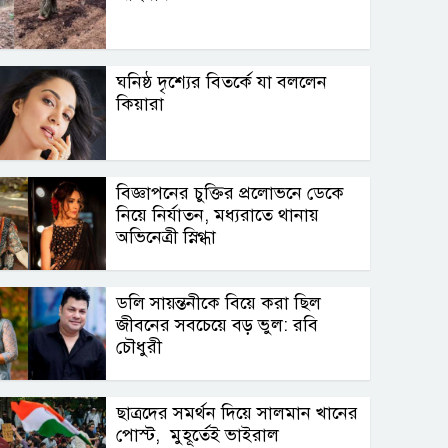
ঘনিষ্ঠ দৃশ্যের বিতর্কে যা বললেন
কিয়ারা
বিজ্ঞাপনের চুক্তির প্রলোভনে ডেকে
নিয়ে নির্যাতন, মধ্যরাতে থানায়
অভিনেত্রী স্নিগ্ধা
ডলি সায়ন্তনীকে বিয়ে করা ছিল
জীবনের সবচেয়ে বড় ভুল: রবি
চৌধুরী
ছাত্রদের সমর্থন দিয়ে সালমান খানের
পোস্ট, মুহূর্তেই ভাইরাল