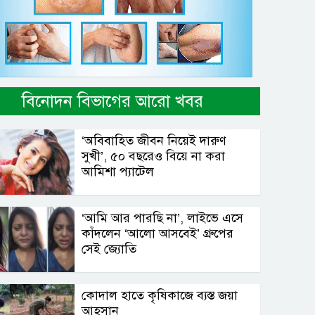
বিনোদন বিভাগের আরো খবর
‘অবিবাহিত জীবন নিয়েই দারুণ
সুখী’, ৫০ বছরেও বিয়ে না করা
আমিশা প্যাটেল
‘আমি আর পারছি না’, লাইভে এসে
কাঁদলেন ‘আলো আসবেই’ গ্রুপের
সেই জ্যোতি
কোদাল হাতে কৃষিকাজে ব্যস্ত জয়া
আহসান