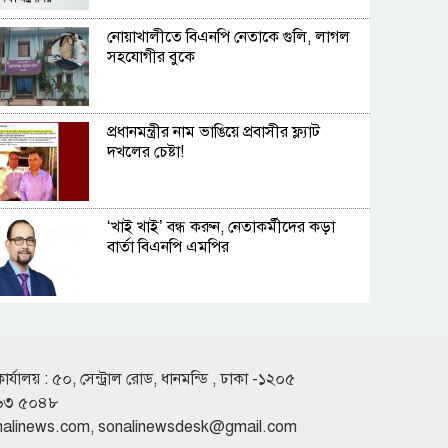
নোয়াখালীতে বিএনপি নেতাকে গুলি, লাগল
সহযোগীর বুকে
প্রধানমন্ত্রীর নাম ভাঙিয়ে প্রবাসীর ফ্ল্যাট
দখলের চেষ্টা!
‘খাই খাই’ বন্ধ করুন, নেতাকর্মীদের কড়া
বার্তা বিএনপি এমপির
নারায়ণগঞ্জে আগুনে একই পরিবারের তিন
সদস্য দগ্ধ
কার্যালয় : ৫০, সেন্ট্রাল রোড, ধানমন্ডি , ঢাকা -১২০৫
৬৩ ৫০৪৮
নির্মোহভাবে মাদক কারবারিদের তালিকা
nalinews.com
,
sonalinewsdesk@gmail.com
প্রস্তুত করা হবে: স্বরাষ্ট্রমন্ত্রী