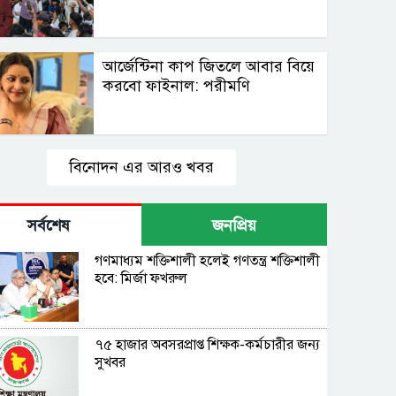
আর্জেন্টিনা কাপ জিতলে আবার বিয়ে
করবো ফাইনাল: পরীমণি
বিনোদন এর আরও খবর
সর্বশেষ
জনপ্রিয়
গণমাধ্যম শক্তিশালী হলেই গণতন্ত্র শক্তিশালী
হবে: মির্জা ফখরুল
৭৫ হাজার অবসরপ্রাপ্ত শিক্ষক-কর্মচারীর জন্য
সুখবর