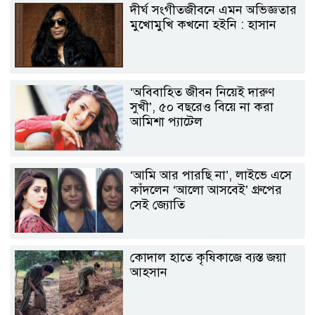
দীর্ঘ সংগীতজীবনে এমন অভিজ্ঞতার
মুখোমুখি কখনো হইনি : হাসান
‘অবিবাহিত জীবন নিয়েই দারুণ
সুখী’, ৫০ বছরেও বিয়ে না করা
আমিশা প্যাটেল
‘আমি আর পারছি না’, লাইভে এসে
কাঁদলেন ‘আলো আসবেই’ গ্রুপের
সেই জ্যোতি
কোদাল হাতে কৃষিকাজে ব্যস্ত জয়া
আহসান