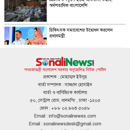
অর্ধশতাধিক বাংলাদেশি
চিকিৎসক সমাবেশের উদ্বোধন করলেন
প্রধানমন্ত্রী
সৌদি,পাকিস্তান ও তুরস্কের যৌথ প্রতিরক্ষা
চুক্তি, নেপথ্যে কি?
গণপ্রজাতন্ত্রী বাংলাদেশ সরকার অনুমোদিত নিউজ পোর্টাল
প্রকাশক : মোহাম্মদ ইউনুছ
বার্তা সম্পাদক : সাজ্জাদ হোসাইন
একদিনের ব্যবধানে দেশের বাজারে স্বর্ণের
বার্তা ও বাণিজ্যিক কার্যালয়
দামে বড় লাফ
৫০, সেন্ট্রাল রোড, ধানমন্ডি , ঢাকা -১২০৫
ফোন : +৮৮ ০২ ৯৬৩ ৫০৪৮
Email :
info@sonalinewes.com
জুলাই স্মৃতি জাদুঘর পরিদর্শন করলেন এনসিপি
Email :
sonalinewsdesk@gmail.com
নেতারা