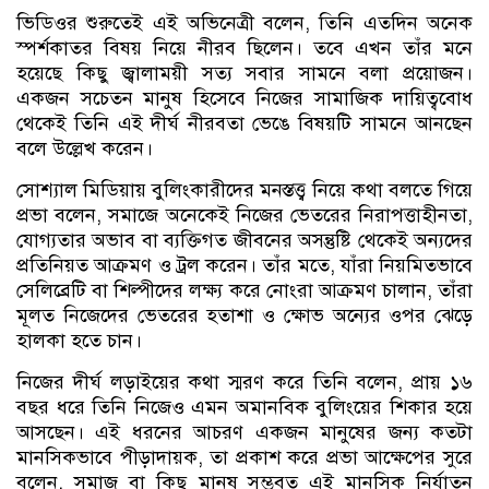
ভিডিওর শুরুতেই এই অভিনেত্রী বলেন, তিনি এতদিন অনেক
স্পর্শকাতর বিষয় নিয়ে নীরব ছিলেন। তবে এখন তাঁর মনে
হয়েছে কিছু জ্বালাময়ী সত্য সবার সামনে বলা প্রয়োজন।
একজন সচেতন মানুষ হিসেবে নিজের সামাজিক দায়িত্ববোধ
থেকেই তিনি এই দীর্ঘ নীরবতা ভেঙে বিষয়টি সামনে আনছেন
বলে উল্লেখ করেন।
সোশ্যাল মিডিয়ায় বুলিংকারীদের মনস্তত্ত্ব নিয়ে কথা বলতে গিয়ে
প্রভা বলেন, সমাজে অনেকেই নিজের ভেতরের নিরাপত্তাহীনতা,
যোগ্যতার অভাব বা ব্যক্তিগত জীবনের অসন্তুষ্টি থেকেই অন্যদের
প্রতিনিয়ত আক্রমণ ও ট্রল করেন। তাঁর মতে, যাঁরা নিয়মিতভাবে
সেলিব্রেটি বা শিল্পীদের লক্ষ্য করে নোংরা আক্রমণ চালান, তাঁরা
মূলত নিজেদের ভেতরের হতাশা ও ক্ষোভ অন্যের ওপর ঝেড়ে
হালকা হতে চান।
নিজের দীর্ঘ লড়াইয়ের কথা স্মরণ করে তিনি বলেন, প্রায় ১৬
বছর ধরে তিনি নিজেও এমন অমানবিক বুলিংয়ের শিকার হয়ে
আসছেন। এই ধরনের আচরণ একজন মানুষের জন্য কতটা
মানসিকভাবে পীড়াদায়ক, তা প্রকাশ করে প্রভা আক্ষেপের সুরে
বলেন, সমাজ বা কিছু মানুষ সম্ভবত এই মানসিক নির্যাতন