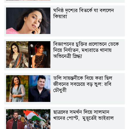
ঘনিষ্ঠ দৃশ্যের বিতর্কে যা বললেন
কিয়ারা
বিজ্ঞাপনের চুক্তির প্রলোভনে ডেকে
নিয়ে নির্যাতন, মধ্যরাতে থানায়
অভিনেত্রী স্নিগ্ধা
ডলি সায়ন্তনীকে বিয়ে করা ছিল
জীবনের সবচেয়ে বড় ভুল: রবি
চৌধুরী
ছাত্রদের সমর্থন দিয়ে সালমান
খানের পোস্ট, মুহূর্তেই ভাইরাল