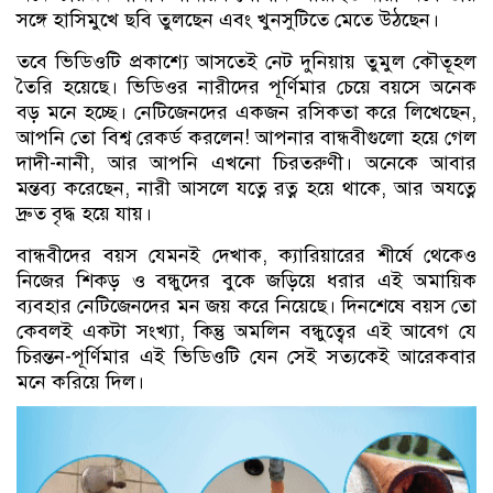
সঙ্গে হাসিমুখে ছবি তুলছেন এবং খুনসুটিতে মেতে উঠছেন।
তবে ভিডিওটি প্রকাশ্যে আসতেই নেট দুনিয়ায় তুমুল কৌতূহল
তৈরি হয়েছে। ভিডিওর নারীদের পূর্ণিমার চেয়ে বয়সে অনেক
বড় মনে হচ্ছে। নেটিজেনদের একজন রসিকতা করে লিখেছেন,
আপনি তো বিশ্ব রেকর্ড করলেন! আপনার বান্ধবীগুলো হয়ে গেল
দাদী-নানী, আর আপনি এখনো চিরতরুণী। অনেকে আবার
মন্তব্য করেছেন, নারী আসলে যত্নে রত্ন হয়ে থাকে, আর অযত্নে
দ্রুত বৃদ্ধ হয়ে যায়।
বান্ধবীদের বয়স যেমনই দেখাক, ক্যারিয়ারের শীর্ষে থেকেও
নিজের শিকড় ও বন্ধুদের বুকে জড়িয়ে ধরার এই অমায়িক
ব্যবহার নেটিজেনদের মন জয় করে নিয়েছে। দিনশেষে বয়স তো
কেবলই একটা সংখ্যা, কিন্তু অমলিন বন্ধুত্বের এই আবেগ যে
চিরন্তন-পূর্ণিমার এই ভিডিওটি যেন সেই সত্যকেই আরেকবার
মনে করিয়ে দিল।