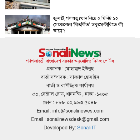
জুলাই গণঅভ্যুত্থান নিয়ে ২ মিনিট ১২
সেকেন্ডের ‘বিতর্কিত’ ডকুমেন্টারিতে কী
আছে?
শেখ হাসিনার পালানোর রেসকিউ মিশন ও
পর্দার অন্তরালের নতুন তথ্য
গণপ্রজাতন্ত্রী বাংলাদেশ সরকার অনুমোদিত নিউজ পোর্টাল
প্রকাশক : মোহাম্মদ ইউনুছ
বার্তা সম্পাদক : সাজ্জাদ হোসাইন
সংসদ ভবন ঘেরাওয়ের হুঁশিয়ারি জেডিপির
বার্তা ও বাণিজ্যিক কার্যালয়
৫০, সেন্ট্রাল রোড, ধানমন্ডি , ঢাকা -১২০৫
ফোন : +৮৮ ০২ ৯৬৩ ৫০৪৮
Email :
info@sonalinewes.com
হাসিনার ১৬ বছরে সাড়ে ৪ হাজারের বেশি
Email :
sonalinewsdesk@gmail.com
মানুষ হত্যা হয়েছে: আইনমন্ত্রী
Developed By:
Sonali IT