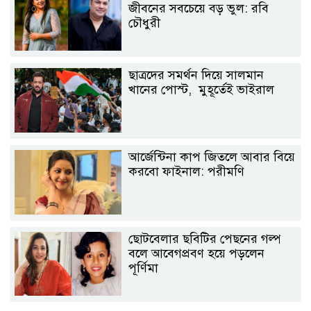
জীবনের সবচেয়ে বড় ভুল: রবি
চৌধুরী
ছাত্রদের সমর্থন দিয়ে সালমান
খানের পোস্ট, মুহূর্তেই ভাইরাল
আর্জেন্টিনা কাপ জিতলে আবার বিয়ে
করবো ফাইনাল: পরীমণি
ছোটবেলার ছবিটির পেছনের গল্প
বলে আবেগপ্রবণ হয়ে পড়লেন
পূর্ণিমা