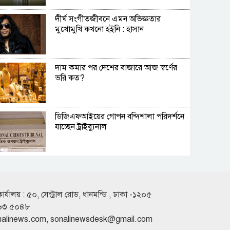
দীর্ঘ সংগীতজীবনে এমন অভিজ্ঞতার
মুখোমুখি কখনো হইনি : হাসান
দাম কমার পর দেশের বাজারে আজ স্বর্ণের
ভরি কত?
ডিজিএফআইয়ের গোপন বন্দিশালা পরিদর্শনে
যাচ্ছেন ট্রাইব্যুনাল
ঢাকা-টরেন্টো ফ্লাইট নিয়ে বিমানের নতুন
নির্দেশনা
কার্যালয় : ৫০, সেন্ট্রাল রোড, ধানমন্ডি , ঢাকা -১২০৫
৬৩ ৫০৪৮
রাজধানীতে সকাল থেকেই বৃষ্টি, চলতে পারে
nalinews.com
,
sonalinewsdesk@gmail.com
দিনভর