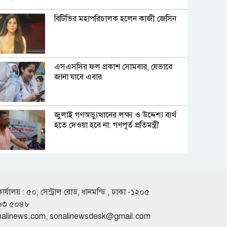
বিটিভির মহাপরিচালক হলেন কাজী জেসিন
এসএসসির ফল প্রকাশ সোমবার, যেভাবে
জানা যাবে এবার
জুলাই গণঅভ্যুত্থানের লক্ষ্য ও উদ্দেশ্য ব্যর্থ
হতে দেওয়া হবে না: গণপূর্ত প্রতিমন্ত্রী
বিমানবন্দরে ভিআইপি-সিআইপিদেরও
তল্লাশির সিদ্ধান্ত
কার্যালয় : ৫০, সেন্ট্রাল রোড, ধানমন্ডি , ঢাকা -১২০৫
৬৩ ৫০৪৮
রুশ পারমাণবিক আইসব্রেকারে উত্তর মেরু
nalinews.com
,
sonalinewsdesk@gmail.com
অভিযানে বাংলাদেশী শিক্ষার্থী প্রত্যয়