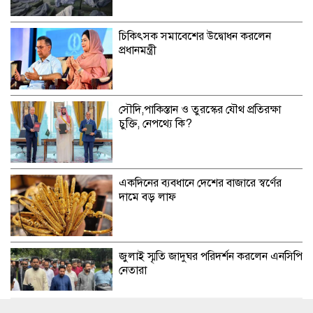
চিকিৎসক সমাবেশের উদ্বোধন করলেন
প্রধানমন্ত্রী
সৌদি,পাকিস্তান ও তুরস্কের যৌথ প্রতিরক্ষা
চুক্তি, নেপথ্যে কি?
একদিনের ব্যবধানে দেশের বাজারে স্বর্ণের
দামে বড় লাফ
জুলাই স্মৃতি জাদুঘর পরিদর্শন করলেন এনসিপি
নেতারা