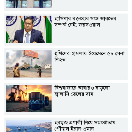
হাসিনার বক্তব্যের সঙ্গে ভারতের
সম্পর্ক নেই: জয়সওয়াল
হুথিদের হামলায় ইয়েমেনে ৫৮ সেনা
নিহত
বিশ্ববাজারে আবারও বাড়লো
জ্বালানি তেলের দাম
হরমুজ প্রণালী নিয়ে সমঝোতায়
পৌঁছাল ইরান-ওমান