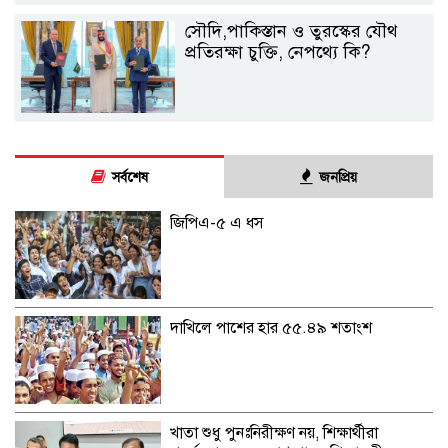
সৌদি,পাকিস্তান ও তুরস্কের যৌথ
প্রতিরক্ষা চুক্তি, নেপথ্যে কি?
সর্বশেষ
জনপ্রিয়
জিপিএ-৫ এ ধস
দাখিলে পাশের হার ৫৫.৪৯ শতাংশ
খাতা শুধু পুনঃনিরীক্ষণ নয়, শিক্ষার্থীরা