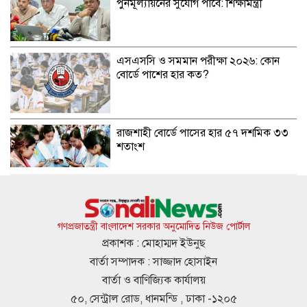
পুনর্মূল্যায়নের সুযোগ পাবে: শিক্ষামন্ত্রী
এসএসসি ও সমমান পরীক্ষা ২০২৬: কোন
বোর্ডে পাশের হার কত?
রাজশাহী বোর্ডে পাসের হার ৫৭ দশমিক ৩৩
শতাংশ
৩১২ শিক্ষাপ্রতিষ্ঠানে কেউ পাস করেনি
গণপ্রজাতন্ত্রী বাংলাদেশ সরকার অনুমোদিত নিউজ পোর্টাল
প্রকাশক : মোহাম্মদ ইউনুছ
বার্তা সম্পাদক : সাজ্জাদ হোসাইন
ঢাকা বোর্ডে পাসের হার ৭১.৬৩ শতাংশ
বার্তা ও বাণিজ্যিক কার্যালয়
৫০, সেন্ট্রাল রোড, ধানমন্ডি , ঢাকা -১২০৫