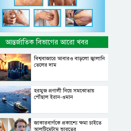
আন্তর্জাতিক বিভাগের আরো খবর
বিশ্ববাজারে আবারও বাড়লো জ্বালানি
তেলের দাম
হরমুজ প্রণালী নিয়ে সমঝোতায়
পৌঁছাল ইরান-ওমান
জাকারবার্গকে প্রকাশ্যে ক্ষমা চাইতে
আলটিমেটাম ভারতের