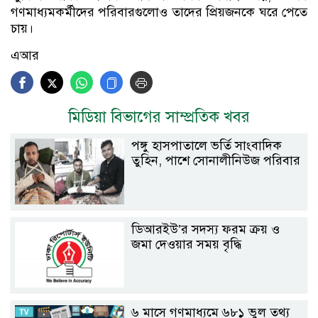
গণমাধ্যমকর্মীদের পরিবারগুলোও তাদের প্রিয়জনকে ঘরে পেতে
চায়।
এআর
মিডিয়া বিভাগের সাম্প্রতিক খবর
পঙ্গু হাসপাতালে ভর্তি সাংবাদিক
তুহিন, পাশে সোনালীনিউজ পরিবার
ডিআরইউ’র সদস্য ফরম ক্রয় ও
জমা দেওয়ার সময় বৃদ্ধি
৬ মাসে গণমাধ্যমে ৬৮১ ভুল তথ্য