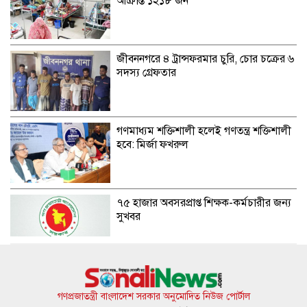
আক্রান্ত ১২১৮ জন
জীবননগরে ৪ ট্রান্সফরমার চুরি, চোর চক্রের ৬
সদস্য গ্রেফতার
গণমাধ্যম শক্তিশালী হলেই গণতন্ত্র শক্তিশালী
হবে: মির্জা ফখরুল
৭৫ হাজার অবসরপ্রাপ্ত শিক্ষক-কর্মচারীর জন্য
সুখবর
নোয়াখালীতে বিএনপি নেতাকে গুলি, লাগল
সহযোগীর বুকে
গণপ্রজাতন্ত্রী বাংলাদেশ সরকার অনুমোদিত নিউজ পোর্টাল