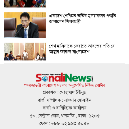
একাদশ শ্রেণিতে ভর্তির মূল্যায়নের পদ্ধতি
জানালেন শিক্ষামন্ত্রী
শেখ হাসিনাকে ফেরাতে ভারতের প্রতি যে
আহ্বান জানাল বাংলাদেশ
রাজশাহী বোর্ডে এসএসসিতে পাসের হার-
জিপিএ উভয়ই কমেছে
গণপ্রজাতন্ত্রী বাংলাদেশ সরকার অনুমোদিত নিউজ পোর্টাল
প্রকাশক : মোহাম্মদ ইউনুছ
বার্তা সম্পাদক : সাজ্জাদ হোসাইন
সৌদিতে অগ্নিকাণ্ডে নিহত বাংলাদেশিদের
বার্তা ও বাণিজ্যিক কার্যালয়
পরিচয় প্রকাশ
৫০, সেন্ট্রাল রোড, ধানমন্ডি , ঢাকা -১২০৫
ফোন : +৮৮ ০২ ৯৬৩ ৫০৪৮