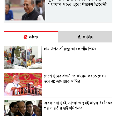
সমাধান সম্ভব হবে: দীনেশ ত্রিবেদী
সর্বশেষ
জনপ্রিয়
হাম উপসর্গে মৃত্যু আরও পাঁচ শিশুর
দেশে খুনের রাজনীতি কায়েম করতে দেওয়া
হবে না: জামায়াত আমির
আলোচনা খুবই ভালো ও খুবই হাম্বল, বৈঠকের
পর ভারতীয় হাইকমিশনার