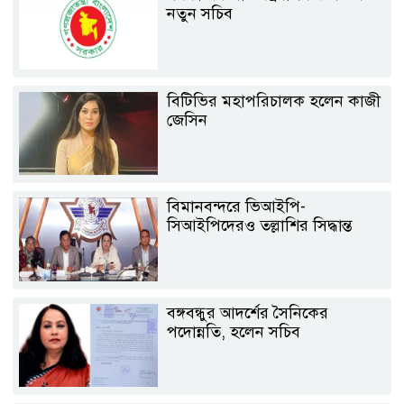
নতুন সচিব
বিটিভির মহাপরিচালক হলেন কাজী
জেসিন
বিমানবন্দরে ভিআইপি-
সিআইপিদেরও তল্লাশির সিদ্ধান্ত
বঙ্গবন্ধুর আদর্শের সৈনিকের
পদোন্নতি, হলেন সচিব