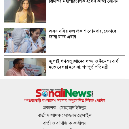
বিটিভির মহাপরিচালক হলেন কাজী জেসিন
এসএসসির ফল প্রকাশ সোমবার, যেভাবে
জানা যাবে এবার
জুলাই গণঅভ্যুত্থানের লক্ষ্য ও উদ্দেশ্য ব্যর্থ
হতে দেওয়া হবে না: গণপূর্ত প্রতিমন্ত্রী
বিমানবন্দরে ভিআইপি-সিআইপিদেরও তল্লাশির
সিদ্ধান্ত
গণপ্রজাতন্ত্রী বাংলাদেশ সরকার অনুমোদিত নিউজ পোর্টাল
প্রকাশক : মোহাম্মদ ইউনুছ
বার্তা সম্পাদক : সাজ্জাদ হোসাইন
রুশ পারমাণবিক আইসব্রেকারে উত্তর মেরু
বার্তা ও বাণিজ্যিক কার্যালয়
অভিযানে বাংলাদেশী শিক্ষার্থী প্রত্যয়