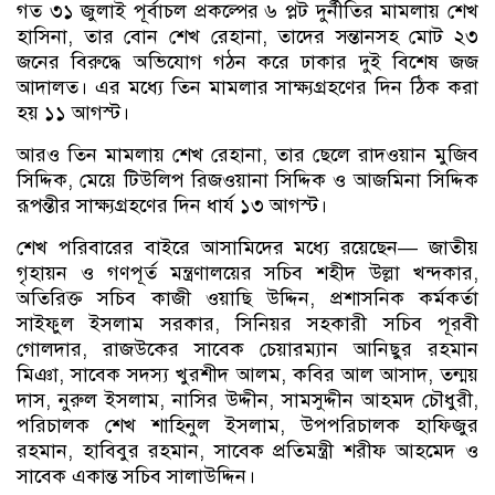
গত ৩১ জুলাই পূর্বাচল প্রকল্পের ৬ প্লট দুর্নীতির মামলায় শেখ
হাসিনা, তার বোন শেখ রেহানা, তাদের সন্তানসহ মোট ২৩
জনের বিরুদ্ধে অভিযোগ গঠন করে ঢাকার দুই বিশেষ জজ
আদালত। এর মধ্যে তিন মামলার সাক্ষ্যগ্রহণের দিন ঠিক করা
হয় ১১ আগস্ট।
আরও তিন মামলায় শেখ রেহানা, তার ছেলে রাদওয়ান মুজিব
সিদ্দিক, মেয়ে টিউলিপ রিজওয়ানা সিদ্দিক ও আজমিনা সিদ্দিক
রূপন্তীর সাক্ষ্যগ্রহণের দিন ধার্য ১৩ আগস্ট।
শেখ পরিবারের বাইরে আসামিদের মধ্যে রয়েছেন— জাতীয়
গৃহায়ন ও গণপূর্ত মন্ত্রণালয়ের সচিব শহীদ উল্লা খন্দকার,
অতিরিক্ত সচিব কাজী ওয়াছি উদ্দিন, প্রশাসনিক কর্মকর্তা
সাইফুল ইসলাম সরকার, সিনিয়র সহকারী সচিব পূরবী
গোলদার, রাজউকের সাবেক চেয়ারম্যান আনিছুর রহমান
মিঞা, সাবেক সদস্য খুরশীদ আলম, কবির আল আসাদ, তন্ময়
দাস, নুরুল ইসলাম, নাসির উদ্দীন, সামসুদ্দীন আহমদ চৌধুরী,
পরিচালক শেখ শাহিনুল ইসলাম, উপপরিচালক হাফিজুর
রহমান, হাবিবুর রহমান, সাবেক প্রতিমন্ত্রী শরীফ আহমেদ ও
সাবেক একান্ত সচিব সালাউদ্দিন।