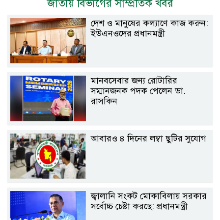
জাতীয় বিভাগের সাম্প্রতিক খবর
দেশ ও মানুষের কল্যাণে কাজ করুন:
ইউএনওদের প্রধানমন্ত্রী
মানবসেবার জন্য রোটারির
সম্মানজনক পদক পেলেন ডা.
রাসকিন
আবারও ৪ দিনের লম্বা ছুটির সুযোগ
জ্বালানি সংকট মোকাবিলায় সরকার
সর্বোচ্চ চেষ্টা করছে: প্রধানমন্ত্রী