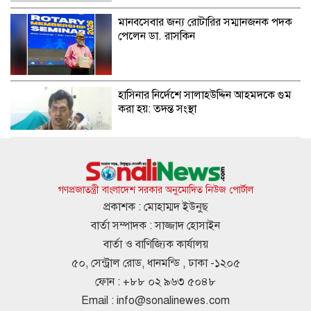
মানবসেবার জন্য রোটারির সম্মানজনক পদক
পেলেন ডা. রাসকিন
হাসিনার নির্দেশে সালাহউদ্দিন আহমদকে গুম
করা হয়: তদন্ত সংস্থা
আবারও ৪ দিনের লম্বা ছুটির সুযোগ
গণপ্রজাতন্ত্রী বাংলাদেশ সরকার অনুমোদিত নিউজ পোর্টাল
প্রকাশক : মোহাম্মদ ইউনুছ
বার্তা সম্পাদক : সাজ্জাদ হোসাইন
বৃষ্টি নিয়ে যে বার্তা দিল আবহাওয়া অধিদপ্তর
বার্তা ও বাণিজ্যিক কার্যালয়
৫০, সেন্ট্রাল রোড, ধানমন্ডি , ঢাকা -১২০৫
ফোন : +৮৮ ০২ ৯৬৩ ৫০৪৮
Email :
info@sonalinewes.com