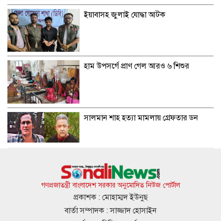
ইয়াবাসহ জুলাই যোদ্ধা আটক
হাম উপসর্গে প্রাণ গেল আরও ৬ শিশুর
সালমান শাহ হত্যা মামলায় গ্রেফতার ডন
স্থানীয় নির্বাচনে মোট ভোটার ১২ কোটি ৮৬
লাখ
গণপ্রজাতন্ত্রী বাংলাদেশ সরকার অনুমোদিত নিউজ পোর্টাল
প্রকাশক : মোহাম্মদ ইউনুছ
বার্তা সম্পাদক : সাজ্জাদ হোসাইন