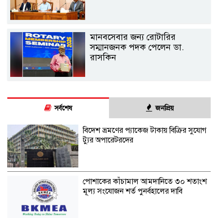
মানবসেবার জন্য রোটারির
সম্মানজনক পদক পেলেন ডা.
রাসকিন
সর্বশেষ
জনপ্রিয়
বিদেশ ভ্রমণের প্যাকেজ টাকায় বিক্রির সুযোগ
ট্যুর অপারেটরদের
পোশাকের কাঁচামাল আমদানিতে ৩০ শতাংশ
মূল্য সংযোজন শর্ত পুনর্বহালের দাবি