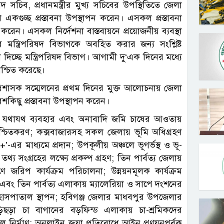
পরিষদ সচিব, প্রধানমন্ত্রীর মুখ্য সচিবের উপস্থিতিতে জেলা
ে একগুচ্ছ প্রস্তাবনা উপস্থাপন করেন। এসকল প্রস্তাবনা
ান করেন। এসকল নির্দেশনা বাস্তবায়নে প্রয়োজনীয় ব্যবস্থা
 মন্ত্রিপরিষদ বিভাগকে অবহিত করার জন্য সংশ্লিষ্ট
 দিচ্ছে মন্ত্রিপরিষদ বিভাগ। আগামী দু‘এক দিনের মধ্যে
িশ্চিত করেছে।
া প্রশাসক সম্মেলনের প্রথম দিনের মুক্ত আলোচনায় জেলা
েশকিছু প্রস্তাবনা উপস্থাপন করেন।
 মাটির যথাযথ ব্যবহার এবং অনাবাদি জমি চাষের আওতায়
 নিশ্চিতকরণ; কক্সবাজারসহ সকল জেলায় ভূমি অধিগ্রহণ
-এর মাধ্যমে প্রদান; উপকূলীয় অঞ্চলে ভূগর্ভস্থ ও ভূ-
থ্য সংগ্রহের লক্ষ্যে প্রকল্প গ্রহণ; তিন পার্বত্য জেলায়
ণে জরিপ কার্যক্রম পরিচালনা; উন্নয়নমূলক কার্যক্রম
 এবং তিন পার্বত্য এলাকায় ম্যালেরিয়া ও সাপে দংশনের
হাসপাতাল স্থাপন; হবিগঞ্জ জেলার মাধবপুর উপজেলার
ছড়া চা বাগানের বড়ফিন্ড এলাকায় চা-শ্রমিকদের
পাতাল নির্মাণ; অনলাইন জুয়া প্রতিরোধে আইন প্রণয়নপূর্বক