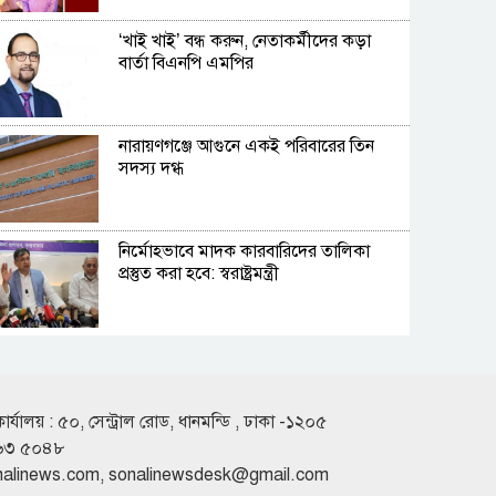
‘খাই খাই’ বন্ধ করুন, নেতাকর্মীদের কড়া
বার্তা বিএনপি এমপির
নারায়ণগঞ্জে আগুনে একই পরিবারের তিন
সদস্য দগ্ধ
নির্মোহভাবে মাদক কারবারিদের তালিকা
প্রস্তুত করা হবে: স্বরাষ্ট্রমন্ত্রী
রুশ পারমাণবিক আইসব্রেকারে বাংলাদেশি
শিক্ষার্থী প্রত্যয়
কার্যালয় : ৫০, সেন্ট্রাল রোড, ধানমন্ডি , ঢাকা -১২০৫
৬৩ ৫০৪৮
ফেরিতে উঠতে গিয়ে নদীতে পিকআপ, ৩
nalinews.com
,
sonalinewsdesk@gmail.com
লাখ টাকার গরু নিহত