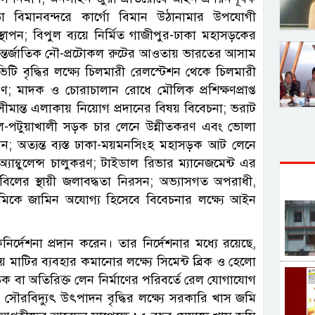
 বিমানবন্দরে কার্গো বিমান উঠানামার উপযোগী
 স্থাপন; বিপুল ব্যয়ে নির্মিত গাজীপুর-ঢাকা মহাসড়কের
ণ; আন্তর্জাতিক নৌ-প্রটোকল রুটের আওতায় ভারতের আসাম
িটি বৃদ্ধির লক্ষ্যে চিলমারী রেলস্টেশন থেকে চিলমারী
ারণ; মাদক ও চোরাচালান রোধে মৌলিক প্রশিক্ষণপ্রাপ্ত
মান্ত এলাকায় নিয়োগ প্রদানের বিষয় বিবেচনা; ভরাট
ল-পটুয়াখালী সড়ক চার লেনে উন্নীতকরণ এবং ভোলা
পন; অত্যন্ত ব্যস্ত ঢাকা-ময়মনসিংহ মহাসড়ক আট লেনে
াম্বুলেন্স চালুকরণ; টাইডাল রিভার ম্যানেজমেন্ট এর
িলের স্থায়ী জলাবদ্ধতা নিরসন; অভ্যাসগত অপরাধী,
মিকে জামিন অযোগ্য হিসেবে বিবেচনার লক্ষ্যে আইন
কনির্দেশনা প্রদান করেন। তার নির্দেশনার মধ্যে রয়েছে,
য় মাটির ব্যবহার কমানোর লক্ষ্যে সিমেন্ট ব্রিক ও হেলো
ড়ক বা অতিরিক্ত লেন নির্মাণের পরিবর্তে রেল যোগাযোগ
ং সৌরবিদ্যুৎ উৎপাদন বৃদ্ধির লক্ষ্যে সরকারি খাস জমি