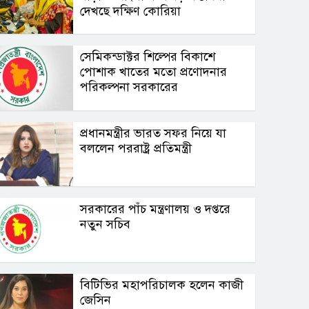
দেখছে দক্ষিণ কোরিয়া
সেমিকন্ডাক্টর শিল্পের বিকাশে
পোশাক খাতের মতো প্রণোদনার
পরিকল্পনা সরকারের
প্রধানমন্ত্রীর ভারত সফর নিয়ে যা
বললেন পররাষ্ট্র প্রতিমন্ত্রী
সরকারের পাঁচ মন্ত্রণালয় ও দপ্তরে
নতুন সচিব
বিটিভির মহাপরিচালক হলেন কাজী
জেসিন