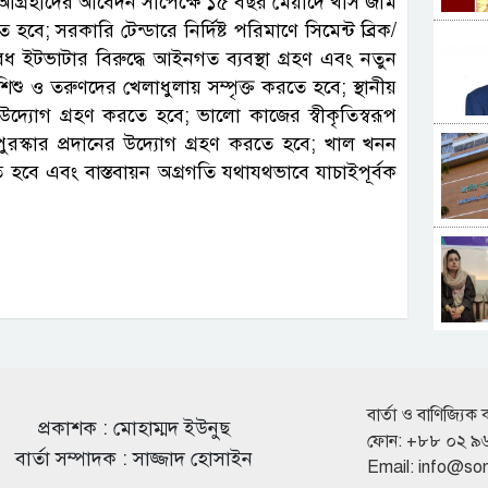
নে আগ্রহীদের আবেদন সাপেক্ষে ১৫ বছর মেয়াদে খাস জমি
ে হবে; সরকারি টেন্ডারে নির্দিষ্ট পরিমাণে সিমেন্ট ব্রিক/
ধ ইটভাটার বিরুদ্ধে আইনগত ব্যবস্থা গ্রহণ এবং নতুন
ু ও তরুণদের খেলাধুলায় সম্পৃক্ত করতে হবে; স্থানীয়
উদ্যোগ গ্রহণ করতে হবে; ভালো কাজের স্বীকৃতিস্বরূপ
পুরস্কার প্রদানের উদ্যোগ গ্রহণ করতে হবে; খাল খনন
রতে হবে এবং বাস্তবায়ন অগ্রগতি যথাযথভাবে যাচাইপূর্বক
বার্তা ও বাণিজ্যিক 
প্রকাশক : মোহাম্মদ ইউনুছ
ফোন: +৮৮ ০২ ৯
বার্তা সম্পাদক : সাজ্জাদ হোসাইন
Email:
info@so