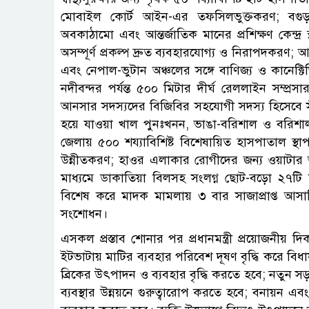
মোবাইল কোর্ট আইন-এর তফসিলভুক্তকরণ; বগুড়া
অবকাঠামো এবং আন্তর্জাতিক মানের প্রশিক্ষণ কেন্দ্র
অসম্পূর্ণ প্রকল্প দ্রুত ব্যবহারযোগ্য ও নিরাপদকর
এবং নেপাল-ভুটান অঞ্চলের সঙ্গে বাণিজ্য ও কানেক্টিভ
নদীবন্দর পর্যন্ত ৫০০ মিটার দীর্ঘ রেললাইন সম্প্রস
আনসার সদস্যদের বিজিবির সহযোগী সদস্য হিসেবে সী
হয়ে যাওয়া খাল পুনঃখনন, ভাঙা-বরিশাল ও বরিশা
জেলায় ৫০০ শয্যাবিশিষ্ট বিশেষায়িত হাসপাতাল স্থা
উন্নীতকরণ; হাওর এলাকার রোগীদের জন্য ওয়াটার অ্য
মাধ্যমে ডাকাতিয়া বিলসহ সংলগ্ন ছোট-বড়ো ২৭টি ব
বিশেষ করে মাদক মামলায় ৩ বার সাজাপ্রাপ্ত আসা
সংশোধন।
এসকল প্রস্তাব শোনার পর প্রধানমন্ত্রী প্রয়োজনীয় দি
ইটভাটায় মাটির ব্যবহার পরিবেশ দূষণ বৃদ্ধি করে বিধা
ব্রিকের উৎপাদন ও ব্যবহার বৃদ্ধি করতে হবে; নতুন স
ব্যবস্থার উন্নয়নে গুরুত্বারোপ করতে হবে; বনায়ন এব