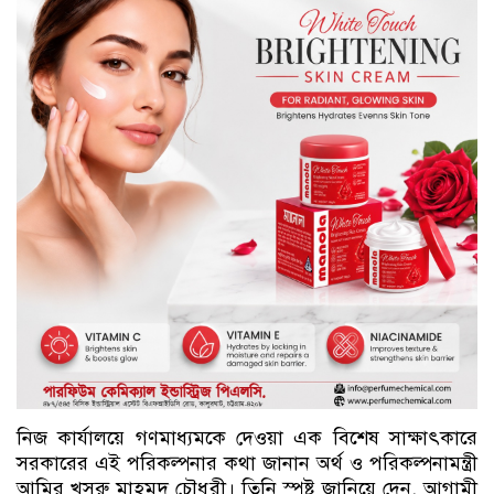
নিজ কার্যালয়ে গণমাধ্যমকে দেওয়া এক বিশেষ সাক্ষাৎকারে
সরকারের এই পরিকল্পনার কথা জানান অর্থ ও পরিকল্পনামন্ত্রী
আমির খসরু মাহমুদ চৌধুরী। তিনি স্পষ্ট জানিয়ে দেন, আগামী