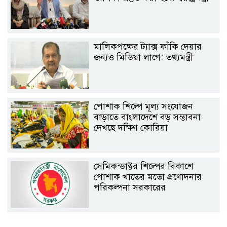
মালিকপক্ষের ট্যাক্স ফাঁকি দেয়ার
জন্যও মিডিয়া লাগে: তথ্যমন্ত্রী
পোশাক শিল্পে মূল্য সংযোজন
বাড়াতে বাংলাদেশে বড় সম্ভাবনা
দেখছে দক্ষিণ কোরিয়া
সেমিকন্ডাক্টর শিল্পের বিকাশে
পোশাক খাতের মতো প্রণোদনার
পরিকল্পনা সরকারের