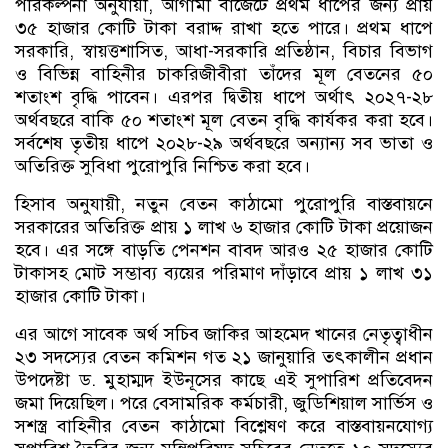
পরিকল্পনা অনুযায়ী, আগামী বাজেটে প্রথম ধাপের জন্য প্রায়
৩৫ হাজার কোটি টাকা বরাদ্দ রাখা হতে পারে। প্রথম ধাপে
সরকারি, স্বায়ত্তশাসিত, আধা-সরকারি প্রতিষ্ঠান, বিচার বিভাগ
ও বিভিন্ন বাহিনীর চাকরিজীবীরা তাঁদের মূল বেতনের ৫০
শতাংশ বৃদ্ধি পাবেন। এরপর দ্বিতীয় ধাপে অর্থাৎ ২০২৭-২৮
অর্থবছরে বাকি ৫০ শতাংশ মূল বেতন বৃদ্ধি কার্যকর করা হবে।
সর্বশেষ তৃতীয় ধাপে ২০২৮-২৯ অর্থবছরে অন্যান্য সব ভাতা ও
অতিরিক্ত সুবিধা পুরোপুরি নিশ্চিত করা হবে।
হিসাব অনুযায়ী, নতুন বেতন কাঠামো পুরোপুরি বাস্তবায়নে
সরকারের অতিরিক্ত প্রায় ১ লাখ ৬ হাজার কোটি টাকা প্রয়োজন
হবে। এর সঙ্গে বাড়তি পেনশন বাবদ আরও ২৫ হাজার কোটি
টাকাসহ মোট সম্ভাব্য ব্যয়ের পরিমাণ দাঁড়াবে প্রায় ১ লাখ ৩১
হাজার কোটি টাকা।
এর আগে সাবেক অর্থ সচিব জাকির আহমেদ খানের নেতৃত্বাধীন
২৩ সদস্যের বেতন কমিশন গত ২১ জানুয়ারি তৎকালীন প্রধান
উপদেষ্টা ড. মুহাম্মদ ইউনূসের কাছে এই সুপারিশ প্রতিবেদন
জমা দিয়েছিল। পরে বেসামরিক কর্মচারী, জুডিশিয়াল সার্ভিস ও
সশস্ত্র বাহিনীর বেতন কাঠামো বিশ্লেষণ করে বাস্তবায়নযোগ্য