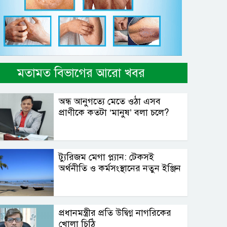
মতামত বিভাগের আরো খবর
অন্ধ আনুগত্যে মেতে ওঠা এসব
প্রাণীকে কতটা ‘মানুষ’ বলা চলে?
ট্যুরিজম মেগা প্ল্যান: টেকসই
অর্থনীতি ও কর্মসংস্থানের নতুন ইঞ্জিন
প্রধানমন্ত্রীর প্রতি উদ্বিগ্ন নাগরিকের
খোলা চিঠি