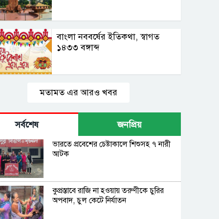
বাংলা নববর্ষের ইতিকথা, স্বাগত
১৪৩৩ বঙ্গাব্দ
মতামত এর আরও খবর
সর্বশেষ
জনপ্রিয়
ভারতে প্রবেশের চেষ্টাকালে শিশুসহ ৭ নারী
আটক
কুপ্রস্তাবে রাজি না হওয়ায় তরুণীকে চুরির
অপবাদ, চুল কেটে নির্যাতন