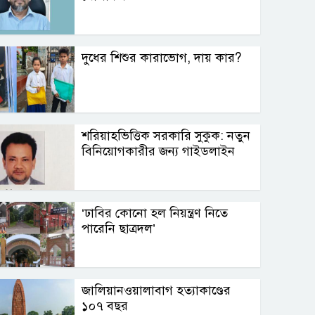
দুধের শিশুর কারাভোগ, দায় কার?
শরিয়াহভিত্তিক সরকারি সুকুক: নতুন
বিনিয়োগকারীর জন্য গাইডলাইন
‘ঢাবির কোনো হল নিয়ন্ত্রণ নিতে
পারেনি ছাত্রদল’
জালিয়ানওয়ালাবাগ হত্যাকাণ্ডের
১০৭ বছর