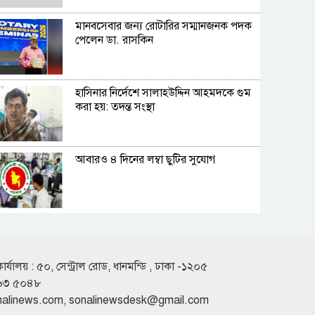
মানবসেবার জন্য রোটারির সম্মানজনক পদক
পেলেন ডা. রাসকিন
হাসিনার নির্দেশে সালাহউদ্দিন আহমদকে গুম
করা হয়: তদন্ত সংস্থা
আবারও ৪ দিনের লম্বা ছুটির সুযোগ
বৃষ্টি নিয়ে যে বার্তা দিল আবহাওয়া অধিদপ্তর
কার্যালয় : ৫০, সেন্ট্রাল রোড, ধানমন্ডি , ঢাকা -১২০৫
৬৩ ৫০৪৮
জ্বালানি সংকট মোকাবিলায় সরকার সর্বোচ্চ
nalinews.com
,
sonalinewsdesk@gmail.com
চেষ্টা করছে: প্রধানমন্ত্রী