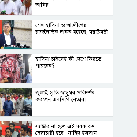
আমির
শেখ হাসিনা ও আ.লীগের
রাজনৈতিক দাফন হয়েছে: স্বরাষ্ট্রমন্ত্রী
হাসিনা চাইলেই কী দেশে ফিরতে
পারবেন?
জুলাই স্মৃতি জাদুঘর পরিদর্শন
করলেন এনসিপি নেতারা
সংস্কার না হলে এই সরকারও
স্বৈরাচারী হবে : নাহিদ ইসলাম