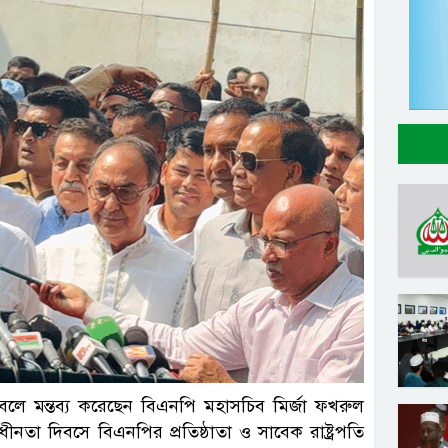
সংগৃহীত
ষ্ট বলে মন্তব্য করেছেন বিএনপি মহাসচিব মির্জা ফখরুল
নতা দিবসে বিএনপির প্রতিষ্ঠাতা ও সাবেক রাষ্ট্রপতি