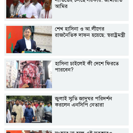
নীতিতেই চলছে সরকার: জামায়াত
আমির
শেখ হাসিনা ও আ.লীগের
রাজনৈতিক দাফন হয়েছে: স্বরাষ্ট্রমন্ত্রী
হাসিনা চাইলেই কী দেশে ফিরতে
পারবেন?
জুলাই স্মৃতি জাদুঘর পরিদর্শন
করলেন এনসিপি নেতারা