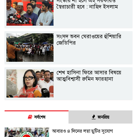
সংস্কার না হলে এই সরকারও
স্বৈরাচারী হবে : নাহিদ ইসলাম
সংসদ ভবন ঘেরাওয়ের হুঁশিয়ারি
জেডিপির
শেখ হাসিনা ফিরে আসার বিষয়ে
আত্মবিশ্বাসী রুমিন ফারহানা
সর্বশেষ
জনপ্রিয়
আবারও ৪ দিনের লম্বা ছুটির সুযোগ