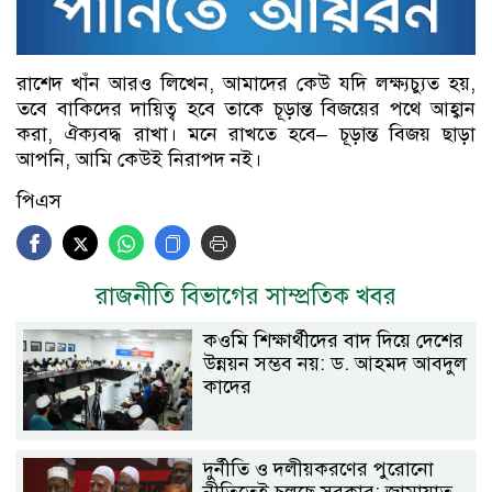
রাশেদ খাঁন আরও লিখেন, আমাদের কেউ যদি লক্ষ্যচ্যুত হয়,
তবে বাকিদের দায়িত্ব হবে তাকে চূড়ান্ত বিজয়ের পথে আহ্বান
করা, ঐক্যবদ্ধ রাখা। মনে রাখতে হবে– চূড়ান্ত বিজয় ছাড়া
আপনি, আমি কেউই নিরাপদ নই।
পিএস
রাজনীতি বিভাগের সাম্প্রতিক খবর
কওমি শিক্ষার্থীদের বাদ দিয়ে দেশের
উন্নয়ন সম্ভব নয়: ড. আহমদ আবদুল
কাদের
দুর্নীতি ও দলীয়করণের পুরোনো