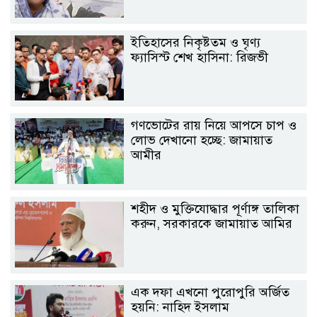
ইতিহাসের নিকৃষ্টতম ও ঘৃণ্য
ফ্যাসিস্ট শেখ হাসিনা: রিজভী
গণভোটের রায় নিয়ে আপসে চাপ ও
লোভ দেখানো হচ্ছে: জামায়াত
আমীর
শহীদ ও মুক্তিযোদ্ধার পূর্ণাঙ্গ তালিকা
করুন, সরকারকে জামায়াত আমির
এক দফা এখনো পুরোপুরি অর্জিত
হয়নি: নাহিদ ইসলাম