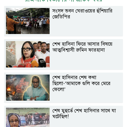
সংসদ ভবন ঘেরাওয়ের হুঁশিয়ারি
জেডিপির
শেখ হাসিনা ফিরে আসার বিষয়ে
আত্মবিশ্বাসী রুমিন ফারহানা
শেখ হাসিনার শেষ কথা
ছিলো-‘আমাকে গুলি করে মেরে
ফেলো’
শেষ মুহুর্তে শেখ হাসিনার সাথে যা
ঘটেছিল!