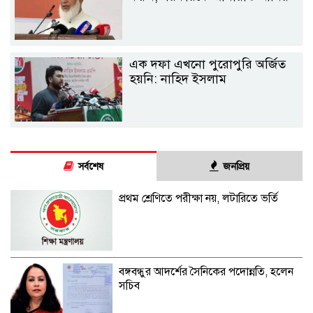
এক দফা এখনো পুরোপুরি অর্জিত
হয়নি: নাহিদ ইসলাম
সর্বশেষ
জনপ্রিয়
প্রথম শ্রেণিতে পরীক্ষা নয়, লটারিতে ভর্তি
বঙ্গবন্ধুর আদর্শের সৈনিকের পদোন্নতি, হলেন
সচিব