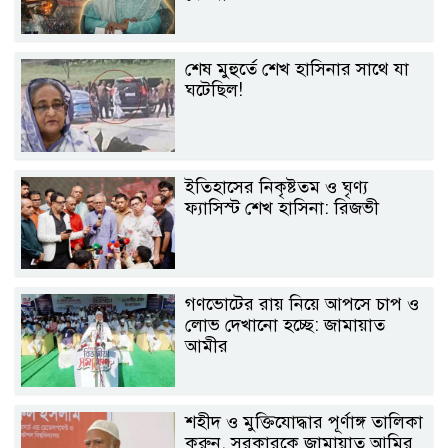
শেষ মুহুর্তে শেখ হাসিনার সাথে যা
ঘটেছিল!
ইতিহাসের নিকৃষ্টতম ও ঘৃণ্য
ফ্যাসিস্ট শেখ হাসিনা: রিজভী
গণভোটের রায় নিয়ে আপসে চাপ ও
লোভ দেখানো হচ্ছে: জামায়াত
আমীর
শহীদ ও মুক্তিযোদ্ধার পূর্ণাঙ্গ তালিকা
করুন, সরকারকে জামায়াত আমির