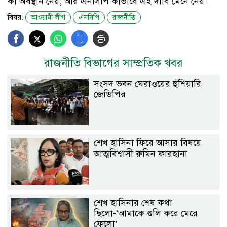
কী অবস্থান নেয়, আর এনসিপি কীভাবে এই দাবি মেনে নেয়।
বিষয়:
আওয়ামী লীগ
এনসিপি
রাজনীতি
রাজনীতি বিভাগের সাম্প্রতিক খবর
সংসদ ভবন ঘেরাওয়ের হুঁশিয়ারি
জেডিপির
শেখ হাসিনা ফিরে আসার বিষয়ে
আত্মবিশ্বাসী রুমিন ফারহানা
শেখ হাসিনার শেষ কথা
ছিলো-‘আমাকে গুলি করে মেরে
ফেলো’