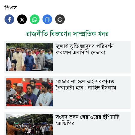
পিএস
রাজনীতি বিভাগের সাম্প্রতিক খবর
জুলাই স্মৃতি জাদুঘর পরিদর্শন
করলেন এনসিপি নেতারা
সংস্কার না হলে এই সরকারও
স্বৈরাচারী হবে : নাহিদ ইসলাম
সংসদ ভবন ঘেরাওয়ের হুঁশিয়ারি
জেডিপির