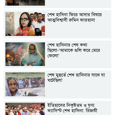
শেখ হাসিনা ফিরে আসার বিষয়ে
আত্মবিশ্বাসী রুমিন ফারহানা
শেখ হাসিনার শেষ কথা
ছিলো-‘আমাকে গুলি করে মেরে
ফেলো’
শেষ মুহুর্তে শেখ হাসিনার সাথে যা
ঘটেছিল!
ইতিহাসের নিকৃষ্টতম ও ঘৃণ্য
ফ্যাসিস্ট শেখ হাসিনা: রিজভী