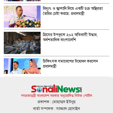
বিদ্যুৎ ও জ্বালানি নিয়ে একটি চক্র অস্থিরতা
তৈরির চেষ্টা করছে: প্রধানমন্ত্রী
গ্রিসের উপকূলে ২০২ অভিবাসী উদ্ধার,
অর্ধশতাধিক বাংলাদেশি
চিকিৎসক সমাবেশের উদ্বোধন করলেন
প্রধানমন্ত্রী
সৌদি,পাকিস্তান ও তুরস্কের যৌথ প্রতিরক্ষা
চুক্তি, নেপথ্যে কি?
গণপ্রজাতন্ত্রী বাংলাদেশ সরকার অনুমোদিত নিউজ পোর্টাল
প্রকাশক : মোহাম্মদ ইউনুছ
বার্তা সম্পাদক : সাজ্জাদ হোসাইন