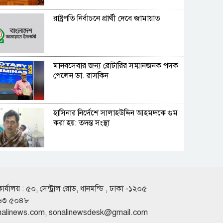
রাষ্ট্রপতি নির্বাচনে প্রার্থী দেবে জামায়াত
মানবসেবার জন্য রোটারির সম্মানজনক পদক
পেলেন ডা. রাসকিন
হাসিনার নির্দেশে সালাহউদ্দিন আহমদকে গুম
করা হয়: তদন্ত সংস্থা
আবারও ৪ দিনের লম্বা ছুটির সুযোগ
কার্যালয় : ৫০, সেন্ট্রাল রোড, ধানমন্ডি , ঢাকা -১২০৫
৬৩ ৫০৪৮
বৃষ্টি নিয়ে যে বার্তা দিল আবহাওয়া অধিদপ্তর
nalinews.com
,
sonalinewsdesk@gmail.com