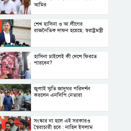
আমির
শেখ হাসিনা ও আ.লীগের
রাজনৈতিক দাফন হয়েছে: স্বরাষ্ট্রমন্ত্রী
হাসিনা চাইলেই কী দেশে ফিরতে
পারবেন?
জুলাই স্মৃতি জাদুঘর পরিদর্শন
করলেন এনসিপি নেতারা
সংস্কার না হলে এই সরকারও
স্বৈরাচারী হবে : নাহিদ ইসলাম