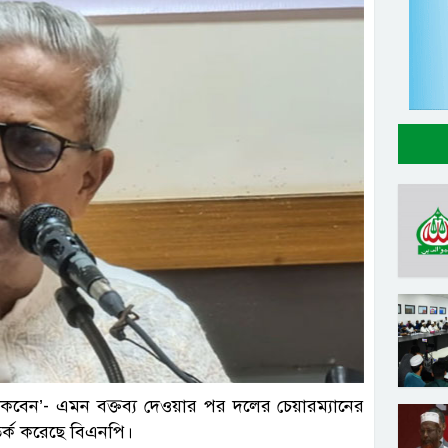
ল ছবি
ী থাকবেন’- এমন বক্তব্য দেওয়ার পর দলের চেয়ারম্যানের
র্ক করেছে বিএনপি।