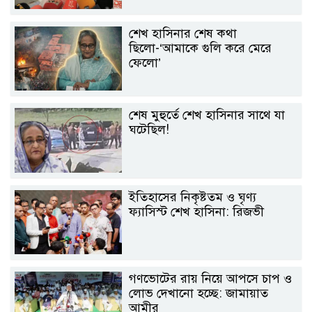
শেখ হাসিনার শেষ কথা
ছিলো-‘আমাকে গুলি করে মেরে
ফেলো’
শেষ মুহুর্তে শেখ হাসিনার সাথে যা
ঘটেছিল!
ইতিহাসের নিকৃষ্টতম ও ঘৃণ্য
ফ্যাসিস্ট শেখ হাসিনা: রিজভী
গণভোটের রায় নিয়ে আপসে চাপ ও
লোভ দেখানো হচ্ছে: জামায়াত
আমীর