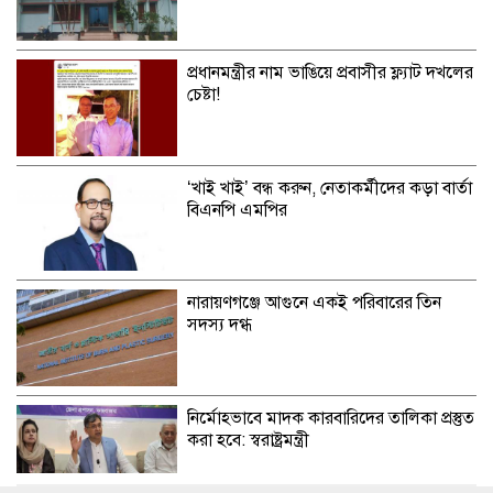
প্রধানমন্ত্রীর নাম ভাঙিয়ে প্রবাসীর ফ্ল্যাট দখলের
চেষ্টা!
‘খাই খাই’ বন্ধ করুন, নেতাকর্মীদের কড়া বার্তা
বিএনপি এমপির
নারায়ণগঞ্জে আগুনে একই পরিবারের তিন
সদস্য দগ্ধ
নির্মোহভাবে মাদক কারবারিদের তালিকা প্রস্তুত
করা হবে: স্বরাষ্ট্রমন্ত্রী