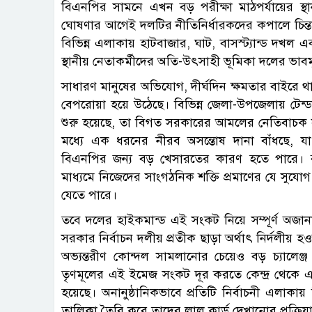
বিএনপির সামনে এখন বড় পরীক্ষা মাঠপর্যায়ের স্থানী
ঘোষণার আগেই দলটির নীতিনির্ধারকদের কপালে চিন্
বিভিন্ন এলাকায় হাটবাজার, ঘাট, বাসস্ট্যান্ড দখল এব
স্থানীয় নেতাকর্মীদের অতি-উৎসাহী ভূমিকা দলের ভা
সাধারণ মানুষের অভিযোগ, দীর্ঘদিন ক্ষমতার বাইর
বেপরোয়া হয়ে উঠেছে। বিভিন্ন জেলা-উপজেলায় টেন্ডার 
শুরু হয়েছে, তা বিগত সরকারের আমলের নেতিবাচক স
মধ্যে এক ধরনের নীরব অসন্তোষ দানা বাঁধছে, যা আগা
বিএনপির জন্য বড় খেসারতের কারণ হতে পারে। রা
মাধ্যমে নিজেদের সাংগঠনিক শক্তি প্রমাণের যে সুযোগ
যেতে পারে।
তবে দলের হাইকমান্ড এই সংকট নিয়ে সম্পূর্ণ অজান
সরকার নির্বাচন দলীয় প্রতীক ছাড়া অর্থাৎ নির্দলীয় হওয়
অভ্যন্তরীণ কোন্দল সামলানোর চেয়েও বড় চ্যালেঞ্
তৃণমূলের এই ইমেজ সংকট দূর করতে কেন্দ্র থেকে এক 
হয়েছে। অনানুষ্ঠানিকভাবে প্রতিটি নির্বাচনী এলাকা
তালিকা তৈরি করে তাদের লাল কার্ড দেখানোর প্রক্রিয়