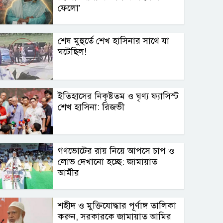
ফেলো’
শেষ মুহুর্তে শেখ হাসিনার সাথে যা
ঘটেছিল!
ইতিহাসের নিকৃষ্টতম ও ঘৃণ্য ফ্যাসিস্ট
শেখ হাসিনা: রিজভী
গণভোটের রায় নিয়ে আপসে চাপ ও
লোভ দেখানো হচ্ছে: জামায়াত
আমীর
শহীদ ও মুক্তিযোদ্ধার পূর্ণাঙ্গ তালিকা
করুন, সরকারকে জামায়াত আমির