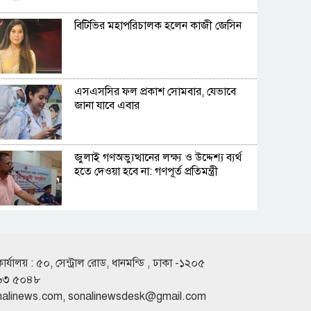
বিটিভির মহাপরিচালক হলেন কাজী জেসিন
এসএসসির ফল প্রকাশ সোমবার, যেভাবে
জানা যাবে এবার
জুলাই গণঅভ্যুত্থানের লক্ষ্য ও উদ্দেশ্য ব্যর্থ
হতে দেওয়া হবে না: গণপূর্ত প্রতিমন্ত্রী
বিমানবন্দরে ভিআইপি-সিআইপিদেরও
তল্লাশির সিদ্ধান্ত
কার্যালয় : ৫০, সেন্ট্রাল রোড, ধানমন্ডি , ঢাকা -১২০৫
৬৩ ৫০৪৮
রুশ পারমাণবিক আইসব্রেকারে উত্তর মেরু
nalinews.com
,
sonalinewsdesk@gmail.com
অভিযানে বাংলাদেশী শিক্ষার্থী প্রত্যয়