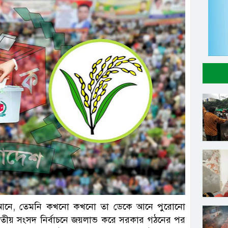
ল ছবি
োগ আনে, তেমনি কখনো কখনো তা ডেকে আনে পুরোনো
শ জাতীয় সংসদ নির্বাচনে জয়লাভ করে সরকার গঠনের পর