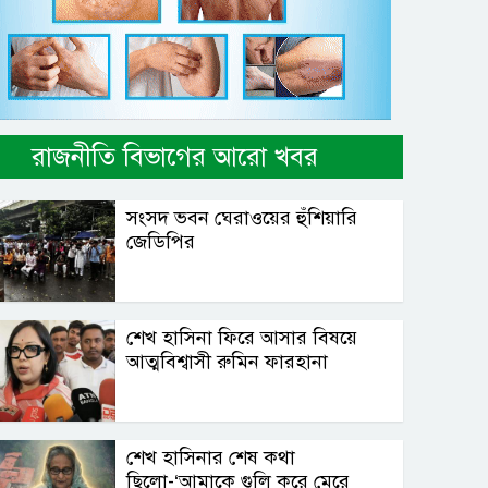
রাজনীতি বিভাগের আরো খবর
সংসদ ভবন ঘেরাওয়ের হুঁশিয়ারি
জেডিপির
শেখ হাসিনা ফিরে আসার বিষয়ে
আত্মবিশ্বাসী রুমিন ফারহানা
শেখ হাসিনার শেষ কথা
ছিলো-‘আমাকে গুলি করে মেরে