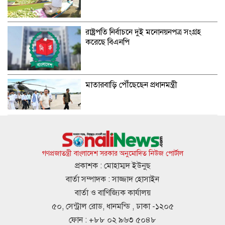
রাষ্ট্রপতি নির্বাচনে দুই মনোনয়নপত্র সংগ্রহ
করেছে বিএনপি
মাতারবাড়ি পৌঁছেছেন প্রধানমন্ত্রী
ব্যক্তি বিনিয়োগ কমেছে ট্রেজারি বিল-বন্ডে
গণপ্রজাতন্ত্রী বাংলাদেশ সরকার অনুমোদিত নিউজ পোর্টাল
প্রকাশক : মোহাম্মদ ইউনুছ
বার্তা সম্পাদক : সাজ্জাদ হোসাইন
এসএসসির ফল প্রকাশ আগামীকাল, যেভাবে
বার্তা ও বাণিজ্যিক কার্যালয়
সবার ফল পাবেন
৫০, সেন্ট্রাল রোড, ধানমন্ডি , ঢাকা -১২০৫
ফোন : +৮৮ ০২ ৯৬৩ ৫০৪৮