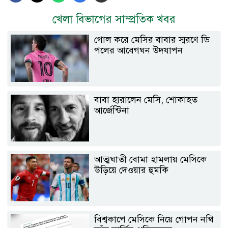
খেলা বিভাগের সাম্প্রতিক খবর
গোল করে মেসির বাবার স্মরণে ডি
পলের আবেগঘন উদযাপন
বাবা হারালেন মেসি, শোকাহত
আর্জেন্টিনা
আত্মঘাতী বোমা হামলায় মেসিকে
উড়িয়ে দেওয়ার হুমকি
বিশ্বকাপে মেসিকে নিয়ে গোপন নথি