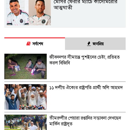
মেসির ফেরার ম্যাচে কাসেমিরোর
আত্মঘাতী
সর্বশেষ
জনপ্রিয়
জীবননগর সীমান্তে পুশইনের চেষ্টা, প্রতিহত
করল বিজিবি
১১ দলীয় ঐক্যের রাষ্ট্রপতি প্রার্থী অলি আহমদ
ভীমরুলীর পেয়ারা রপ্তানির সম্ভাবনা দেখছেন
মার্কিন রাষ্ট্রদূত