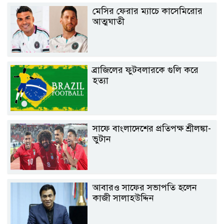
মেসির ফেরার ম্যাচে কাসেমিরোর
আত্মঘাতী
ব্রাজিলের ফুটবলারকে গুলি করে
হত্যা
সাফে বাংলাদেশের প্রতিপক্ষ শ্রীলঙ্কা-
ভুটান
আবারও সাফের সভাপতি হলেন
কাজী সালাহউদ্দিন