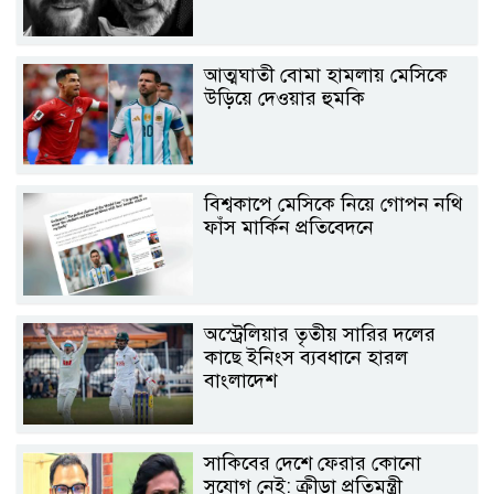
আত্মঘাতী বোমা হামলায় মেসিকে
উড়িয়ে দেওয়ার হুমকি
বিশ্বকাপে মেসিকে নিয়ে গোপন নথি
ফাঁস মার্কিন প্রতিবেদনে
অস্ট্রেলিয়ার তৃতীয় সারির দলের
কাছে ইনিংস ব্যবধানে হারল
বাংলাদেশ
সাকিবের দেশে ফেরার কোনো
সুযোগ নেই: ক্রীড়া প্রতিমন্ত্রী