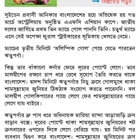
বিস্তারিত পড়ুন
সুইডেন প্রবাসী আনিকার বাংলাদেশের হয়ে অভিষেক হয় গত
মার্চে অস্ট্রেলিয়ায় অনুষ্ঠিত এএফসি এশিয়ান কাপে। জাতীয়
দলের জার্সিতে প্রথম তিন ম্যাচে গোল পাননি তিনি। চতুর্থ ম্যাচে
এসে সেই অপেক্ষা ফুরাল স্ট্রাইকারের ভূমিকায় খেলতে নেমে।
ম্যাচের তৃতীয় মিনিটে ‘অলিম্পিক গোল’ পেয়ে যেতে পারতেন
ঋতুপর্ণা।
কিন্তু তার বাঁকানো কর্নার ফেরে দূরের পোস্টে লেগে। তবে
মালদ্বীপের রক্ষণে চাপ ধরে রেখে সুযোগ তৈরি করতে থাকে
বাংলাদেশ। দ্বাদশ মিনিটে ঋতুপর্ণার নিচু ক্রসে গোলমুখে থাকা
শামসুন্নাহার জুনিয়র ঠিকঠাক সংযোগ করতে পারেননি। বল
মালদ্বীপ গোলকিপারের গায়ে লেগে ফের শামসুন্নাহারের গায়ে
লেগে যায় বাইরে।
ঋতুপর্ণার থ্রু পাস ধরে অধিনায়ক মারিয়া মান্দা আড়াআড়ি ক্রস
বাড়ান বক্সে। দূরের পোস্টে থাকা শামসুন্নাহার জুনিয়রের শট
ক্রসবারের ওপরের দিকে লেগে বেরিয়ে যায়। ছয় মিনিট পর
ব্যবধান দ্বিগুণ করে বাংলাদেশ। শামসুন্নাহার জুনিয়রের ক্রস