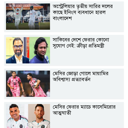
অস্ট্রেলিয়ার তৃতীয় সারির দলের
কাছে ইনিংস ব্যবধানে হারল
বাংলাদেশ
সাকিবের দেশে ফেরার কোনো
সুযোগ নেই: ক্রীড়া প্রতিমন্ত্রী
মেসির জোড়া গোলে মায়ামির
অবিশ্বাস্য প্রত্যাবর্তন
মেসির ফেরার ম্যাচে কাসেমিরোর
আত্মঘাতী