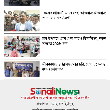
‘কিসের হাসিনা’, মাঝেমধ্যে আওয়াজ-টাওয়াজ
শোনা যায়: স্বরাষ্ট্রমন্ত্রী
হাম উপসর্গে প্রাণ গেল আরও তিন শিশুর, নতুন
আক্রান্ত ১২১৮ জন
জীবননগরে ৪ ট্রান্সফরমার চুরি, চোর চক্রের ৬
সদস্য গ্রেফতার
গণমাধ্যম শক্তিশালী হলেই গণতন্ত্র শক্তিশালী
হবে: মির্জা ফখরুল
গণপ্রজাতন্ত্রী বাংলাদেশ সরকার অনুমোদিত নিউজ পোর্টাল
প্রকাশক : মোহাম্মদ ইউনুছ