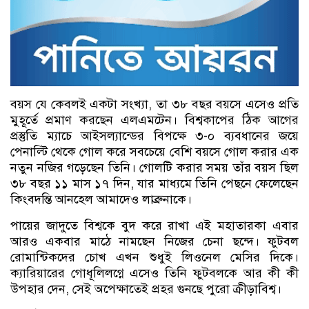
বয়স যে কেবলই একটা সংখ্যা, তা ৩৮ বছর বয়সে এসেও প্রতি
মুহূর্তে প্রমাণ করছেন এলএমটেন। বিশ্বকাপের ঠিক আগের
প্রস্তুতি ম্যাচে আইসল্যান্ডের বিপক্ষে ৩-০ ব্যবধানের জয়ে
পেনাল্টি থেকে গোল করে সবচেয়ে বেশি বয়সে গোল করার এক
নতুন নজির গড়েছেন তিনি। গোলটি করার সময় তাঁর বয়স ছিল
৩৮ বছর ১১ মাস ১৭ দিন, যার মাধ্যমে তিনি পেছনে ফেলেছেন
কিংবদন্তি আনহেল আমাদেও লাব্রুনাকে।
পায়ের জাদুতে বিশ্বকে বুদ করে রাখা এই মহাতারকা এবার
আরও একবার মাঠে নামছেন নিজের চেনা ছন্দে। ফুটবল
রোমান্টিকদের চোখ এখন শুধুই লিওনেল মেসির দিকে।
ক্যারিয়ারের গোধূলিলগ্নে এসেও তিনি ফুটবলকে আর কী কী
উপহার দেন, সেই অপেক্ষাতেই প্রহর গুনছে পুরো ক্রীড়াবিশ্ব।