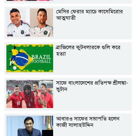
মেসির ফেরার ম্যাচে কাসেমিরোর
আত্মঘাতী
ব্রাজিলের ফুটবলারকে গুলি করে
হত্যা
সাফে বাংলাদেশের প্রতিপক্ষ শ্রীলঙ্কা-
ভুটান
আবারও সাফের সভাপতি হলেন
কাজী সালাহউদ্দিন