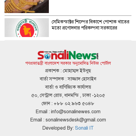
সেমিকন্ডাক্টর শিল্পের বিকাশে পোশাক খাতের
মতো প্রণোদনার পরিকল্পনা সরকারের
জুমার দিনের ১৫টি বিশেষ আমল
গণপ্রজাতন্ত্রী বাংলাদেশ সরকার অনুমোদিত নিউজ পোর্টাল
প্রকাশক : মোহাম্মদ ইউনুছ
বার্তা সম্পাদক : সাজ্জাদ হোসাইন
বিশ্ববাজারে আবারও বাড়লো জ্বালানি তেলের
বার্তা ও বাণিজ্যিক কার্যালয়
দাম
৫০, সেন্ট্রাল রোড, ধানমন্ডি , ঢাকা -১২০৫
ফোন : +৮৮ ০২ ৯৬৩ ৫০৪৮
Email :
info@sonalinewes.com
সাতসকালে বাসচাপায় ৭ জন নিহত
Email :
sonalinewsdesk@gmail.com
Developed By:
Sonali IT