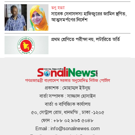
তনু হত্যা
সাবেক সেনাসদস্য হাফিজুরের জামিন স্থগিত,
আত্মসমর্পণের নির্দেশ
প্রথম শ্রেণিতে পরীক্ষা নয়, লটারিতে ভর্তি
বঙ্গবন্ধুর আদর্শের সৈনিকের পদোন্নতি, হলেন
সচিব
গণপ্রজাতন্ত্রী বাংলাদেশ সরকার অনুমোদিত নিউজ পোর্টাল
প্রকাশক : মোহাম্মদ ইউনুছ
বার্তা সম্পাদক : সাজ্জাদ হোসাইন
পুলিশের ৭ কর্মকর্তা বদলি
বার্তা ও বাণিজ্যিক কার্যালয়
৫০, সেন্ট্রাল রোড, ধানমন্ডি , ঢাকা -১২০৫
ফোন : +৮৮ ০২ ৯৬৩ ৫০৪৮
Email :
info@sonalinewes.com
কুড়িগ্রামের সাংবাদিকের উপর হামলার