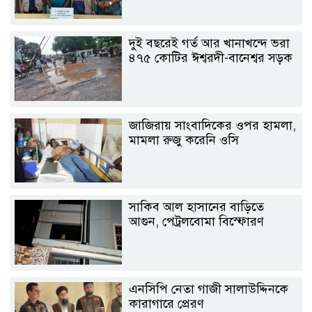
দুই বছরেই গর্ত আর খানাখন্দে ভরা
৪৭৫ কোটির ঈশ্বরদী-বানেশ্বর সড়ক
জাজিরায় সাংবাদিকের ওপর হামলা,
মামলা রুজু করেনি ওসি
সাকিব আল হাসানের বাড়িতে
আগুন, পেট্রলবোমা বিস্ফোরণ
এনসিপি নেতা গাজী সালাউদ্দিনকে
কারাগারে প্রেরণ