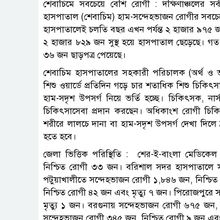
শেবাচিমে সবচেয়ে বেশি রোগী : দক্ষিণাঞ্চলের সর
হাসপাতাল (শেবাচিম) হাম-সন্দেহভাজন রোগীর সবচেয়ে ব
হাসপাতালেই চলতি বছর এখন পর্যন্ত ২ হাজার ৯৭৫ জ
২ হাজার ৮২৯ জন সুস্থ হয়ে হাসপাতাল ছেড়েছে। গত
৩৬ জন ছাড়পত্র পেয়েছে।
শেবাচিম হাসপাতালের সহকারী পরিচালক (অর্থ ও ভ
শিশু ওয়ার্ডে প্রতিদিন গড়ে চার শতাধিক শিশু চিকিৎস
হাম-সদৃশ উপসর্গ নিয়ে ভর্তি হচ্ছে। চিকিৎসক, নার্স ও স
চিকিৎসাসেবা প্রদান করছেন। অধিকাংশ রোগী চিকিৎস
শরীরে লালচে দানা বা হাম-সদৃশ উপসর্গ দেখা দিল
হতে হবে।
জেলা ভিত্তিক পরিস্থিতি : শের-ই-বাংলা মেডিক
নিশ্চিত রোগী ৩৩ জন। বরিশাল সদর হাসপাতালে 
পটুয়াখালীতে সন্দেহভাজন রোগী ১,৮৪৬ জন, নিশ্চ
নিশ্চিত রোগী ৪২ জন এবং মৃত্যু ৭ জন। পিরোজপুরে
মৃত্যু ১ জন। বরগুনায় সন্দেহভাজন রোগী ৬৭৫ জন,
সন্দেহভাজন রোগী ৩৪৫ জন, নিশ্চিত রোগী ৯ জন এবং 