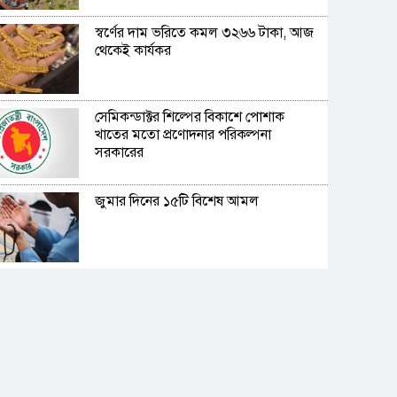
স্বর্ণের দাম ভরিতে কমল ৩২৬৬ টাকা, আজ
থেকেই কার্যকর
সেমিকন্ডাক্টর শিল্পের বিকাশে পোশাক
খাতের মতো প্রণোদনার পরিকল্পনা
সরকারের
জুমার দিনের ১৫টি বিশেষ আমল
বিশ্ববাজারে আবারও বাড়লো জ্বালানি তেলের
দাম
সাতসকালে বাসচাপায় ৭ জন নিহত