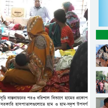
্রতিনিধি
মসূচি বাস্তবায়নের পরও বরিশাল বিভাগে হামের প্রকোপ
ে সরকারি হাসপাতালগুলোতে হাম ও হাম-সদৃশ উপসর্গ