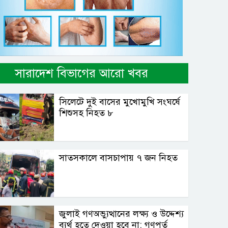
সারাদেশ বিভাগের আরো খবর
সিলেটে দুই বাসের মুখোমুখি সংঘর্ষে
শিশুসহ নিহত ৮
সাতসকালে বাসচাপায় ৭ জন নিহত
জুলাই গণঅভ্যুত্থানের লক্ষ্য ও উদ্দেশ্য
ব্যর্থ হতে দেওয়া হবে না: গণপূর্ত