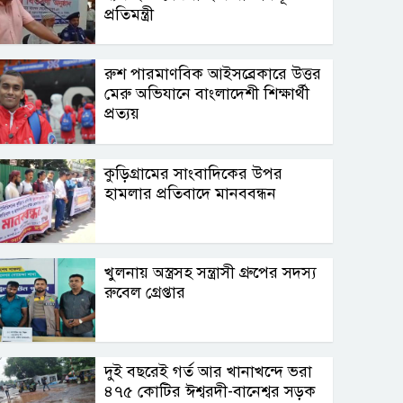
প্রতিমন্ত্রী
রুশ পারমাণবিক আইসব্রেকারে উত্তর
মেরু অভিযানে বাংলাদেশী শিক্ষার্থী
প্রত্যয়
কুড়িগ্রামের সাংবাদিকের উপর
হামলার প্রতিবাদে মানববন্ধন
খুলনায় অস্ত্রসহ সন্ত্রাসী গ্রুপের সদস্য
রুবেল গ্রেপ্তার
দুই বছরেই গর্ত আর খানাখন্দে ভরা
৪৭৫ কোটির ঈশ্বরদী-বানেশ্বর সড়ক