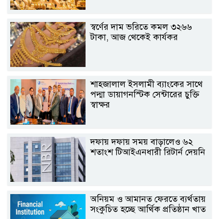
স্বর্ণের দাম ভরিতে কমল ৩২৬৬
টাকা, আজ থেকেই কার্যকর
শাহ্জালাল ইসলামী ব্যাংকের সাথে
পদ্মা ডায়াগনস্টিক সেন্টারের চুক্তি
স্বাক্ষর
দফায় দফায় সময় বাড়ালেও ৬২
শতাংশ টিআইএনধারী রিটার্ন দেয়নি
অনিয়ম ও আমানত ফেরতে ব্যর্থতায়
সংকুচিত হচ্ছে আর্থিক প্রতিষ্ঠান খাত