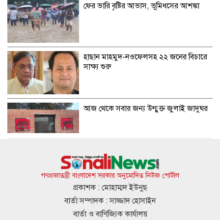
ফের ভারি বৃষ্টির আভাস, ভূমিধসের আশঙ্কা
হাছান মাহমুদ-নওফেলসহ ২২ জনের বিচারে
সাক্ষ্য শুরু
আজ থেকে সবার জন্য উন্মুক্ত জুলাই জাদুঘর
জাতীয় গ্রিডে এলএনজি সরবরাহ শুরু, কমতে
পারে গ্যাস সংকট
গণপ্রজাতন্ত্রী বাংলাদেশ সরকার অনুমোদিত নিউজ পোর্টাল
প্রকাশক : মোহাম্মদ ইউনুছ
বার্তা সম্পাদক : সাজ্জাদ হোসাইন
মেসির জোড়া গোলে মায়ামির অবিশ্বাস্য
বার্তা ও বাণিজ্যিক কার্যালয়