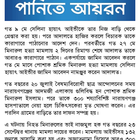
গত ৯ মে সেলিনা হায়াৎ আইভীকে তার নিজ বাড়ি থেকে
গ্রেপ্তার করা হয়। পরে আদালতে হাজির করলে বিচারক তাকে
কারাগারে পাঠানোর আদেশ দেন। পরবর্তীতে গত ২৭ মে
মিনারুল হত্যা মামলায় ২ দিনের রিমান্ড শেষে আদালত তাকে
আবারও কারাগারে পাঠান। একপর্যায়ে জামিন আবেদন করলে
গত মে মাসে পোশাক শ্রমিক মিনারুল হত্যা মামলায় সেলিনা
হায়াৎ আইভীর জামিন আবেদন নামঞ্জুর করেন আদালত।
গত বছরের ২০ জুলাই বৈষম্যবিরোধী ছাত্র আন্দোলনের সময়
নারায়ণগঞ্জের আদমজী এলাকায় গুলিবিদ্ধ হন পোশাক শ্রমিক
মিনারুল ইসলাম। পরে তাকে ৩০০ শয্যাবিশিষ্ট নারায়ণগঞ্জ
হাসপাতালে নেয়া হলে চিকিৎসকেরা মৃত ঘোষণা করেন। এর
পরদিন গ্রামের বাড়িতে তার দাফন সম্পন্ন হয়।
এ ঘটনায় নিহত মিনারুলের ভাই নাজমুল হক গত বছরের ২৩
সেপ্টেম্বর থানায় মামলা দায়ের করেন। মামলায় আইভীসহ ১৩২
জনকে আসামি করা হয় এবং অজ্ঞাতনামা হিসেবে আরও ৩০০