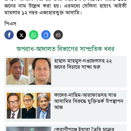
জনের নাম উল্লেখ করা হয়। এরমধ্যে সেলিনা হায়াৎ আইভী
মামলার ১২ নম্বর এজাহারভুক্ত আসামি।
পিএস
অপরাধ-আদালত বিভাগের সাম্প্রতিক খবর
হাছান মাহমুদ-নওফেলসহ ২২
জনের বিচারে সাক্ষ্য শুরু
কাদের-নাছিম-আরাফাতসহ সাত
আসামির বিরুদ্ধে যুক্তিতর্ক উপস্থাপন
আজ
কেরাণীগঞ্জে ইয়াবা তৈরি চক্রের