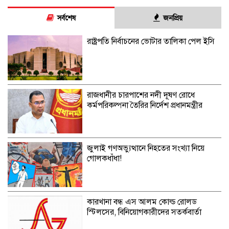
সর্বশেষ
জনপ্রিয়
রাষ্ট্রপতি নির্বাচনের ভোটার তালিকা পেল ইসি
রাজধানীর চারপাশের নদী দূষণ রোধে
কর্মপরিকল্পনা তৈরির নির্দেশ প্রধানমন্ত্রীর
জুলাই গণঅভ্যুত্থানে নিহতের সংখ্যা নিয়ে
গোলকধাঁধা!
কারখানা বন্ধ এস আলম কোল্ড রোলড
স্টিলসের, বিনিয়োগকারীদের সতর্কবার্তা