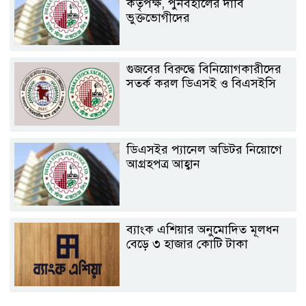
কর্তৃপক্ষ, পুনর্বহালের দাবি
ভুক্তভোগীদের
গুজবের বিরুদ্ধে বিনিয়োগকারীদের
সতর্ক করল ডিএসই ও বিএসইসি
ডিএসইর প্যানেল অডিটর নিয়োগে
আগ্রহপত্র আহ্বান
ব্যাংক এশিয়ার অনুমোদিত মূলধন
বেড়ে ৩ হাজার কোটি টাকা