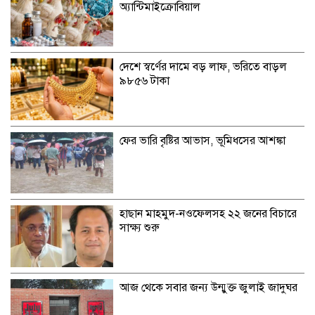
অ্যান্টিমাইক্রোবিয়াল
দেশে স্বর্ণের দামে বড় লাফ, ভরিতে বাড়ল
৯৮৫৬ টাকা
ফের ভারি বৃষ্টির আভাস, ভূমিধসের আশঙ্কা
হাছান মাহমুদ-নওফেলসহ ২২ জনের বিচারে
সাক্ষ্য শুরু
আজ থেকে সবার জন্য উন্মুক্ত জুলাই জাদুঘর