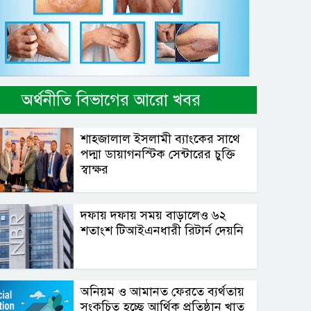
অর্থনীতি বিভাগের আরো খবর
শাহ্জালাল ইসলামী ব্যাংকের সাথে
পদ্মা ডায়াগনস্টিক সেন্টারের চুক্তি
স্বাক্ষর
দফায় দফায় সময় বাড়ালেও ৬২
শতাংশ টিআইএনধারী রিটার্ন দেয়নি
অনিয়ম ও আমানত ফেরতে ব্যর্থতায়
সংকুচিত হচ্ছে আর্থিক প্রতিষ্ঠান খাত