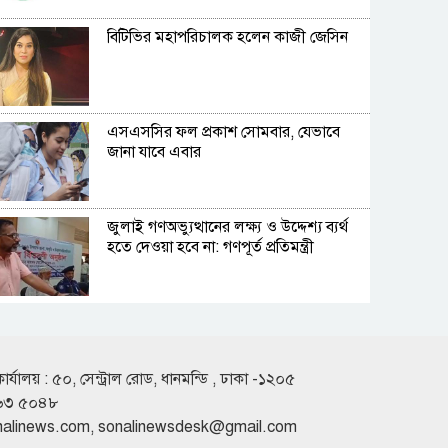
বিটিভির মহাপরিচালক হলেন কাজী জেসিন
এসএসসির ফল প্রকাশ সোমবার, যেভাবে
জানা যাবে এবার
জুলাই গণঅভ্যুত্থানের লক্ষ্য ও উদ্দেশ্য ব্যর্থ
হতে দেওয়া হবে না: গণপূর্ত প্রতিমন্ত্রী
বিমানবন্দরে ভিআইপি-সিআইপিদেরও
তল্লাশির সিদ্ধান্ত
কার্যালয় : ৫০, সেন্ট্রাল রোড, ধানমন্ডি , ঢাকা -১২০৫
৬৩ ৫০৪৮
রুশ পারমাণবিক আইসব্রেকারে উত্তর মেরু
nalinews.com
,
sonalinewsdesk@gmail.com
অভিযানে বাংলাদেশী শিক্ষার্থী প্রত্যয়