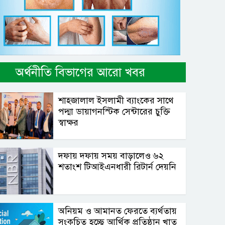
অর্থনীতি বিভাগের আরো খবর
শাহ্জালাল ইসলামী ব্যাংকের সাথে
পদ্মা ডায়াগনস্টিক সেন্টারের চুক্তি
স্বাক্ষর
দফায় দফায় সময় বাড়ালেও ৬২
শতাংশ টিআইএনধারী রিটার্ন দেয়নি
অনিয়ম ও আমানত ফেরতে ব্যর্থতায়
সংকুচিত হচ্ছে আর্থিক প্রতিষ্ঠান খাত