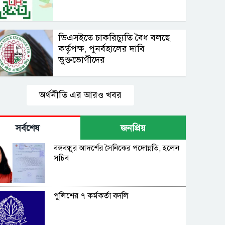
ডিএসইতে চাকরিচ্যুতি বৈধ বলছে
কর্তৃপক্ষ, পুনর্বহালের দাবি
ভুক্তভোগীদের
অর্থনীতি এর আরও খবর
সর্বশেষ
জনপ্রিয়
বঙ্গবন্ধুর আদর্শের সৈনিকের পদোন্নতি, হলেন
সচিব
পুলিশের ৭ কর্মকর্তা বদলি