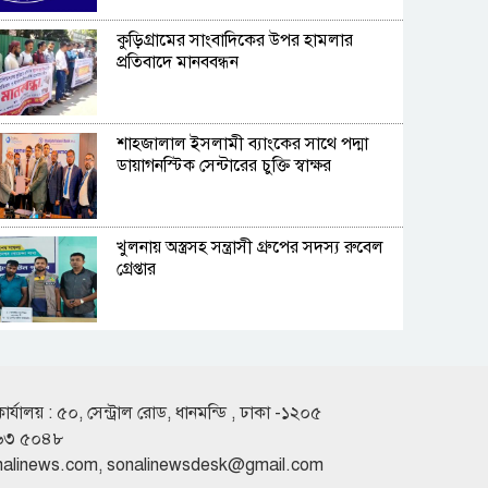
কুড়িগ্রামের সাংবাদিকের উপর হামলার
প্রতিবাদে মানববন্ধন
শাহ্জালাল ইসলামী ব্যাংকের সাথে পদ্মা
ডায়াগনস্টিক সেন্টারের চুক্তি স্বাক্ষর
খুলনায় অস্ত্রসহ সন্ত্রাসী গ্রুপের সদস্য রুবেল
গ্রেপ্তার
দফায় দফায় সময় বাড়ালেও ৬২ শতাংশ
টিআইএনধারী রিটার্ন দেয়নি
কার্যালয় : ৫০, সেন্ট্রাল রোড, ধানমন্ডি , ঢাকা -১২০৫
৬৩ ৫০৪৮
দুই বছরেই গর্ত আর খানাখন্দে ভরা ৪৭৫
nalinews.com
,
sonalinewsdesk@gmail.com
কোটির ঈশ্বরদী-বানেশ্বর সড়ক