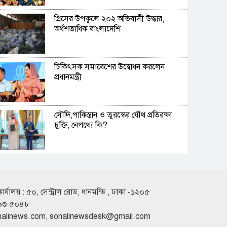
গ্রিসের উপকূলে ২০২ অভিবাসী উদ্ধার,
অর্ধশতাধিক বাংলাদেশি
চিকিৎসক সমাবেশের উদ্বোধন করলেন
প্রধানমন্ত্রী
সৌদি,পাকিস্তান ও তুরস্কের যৌথ প্রতিরক্ষা
চুক্তি, নেপথ্যে কি?
একদিনের ব্যবধানে দেশের বাজারে স্বর্ণের
দামে বড় লাফ
কার্যালয় : ৫০, সেন্ট্রাল রোড, ধানমন্ডি , ঢাকা -১২০৫
৬৩ ৫০৪৮
জুলাই স্মৃতি জাদুঘর পরিদর্শন করলেন
nalinews.com
,
sonalinewsdesk@gmail.com
এনসিপি নেতারা