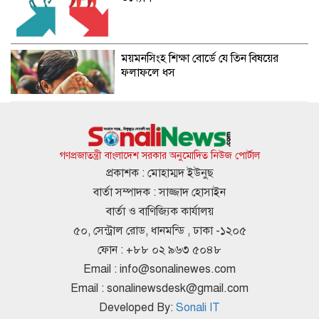
ময়মনসিংহ শিক্ষা বোর্ডে যে তিন বিষয়ের
ফলাফলে ধস
জিপিএ-৫ এ ধস
গণপ্রজাতন্ত্রী বাংলাদেশ সরকার অনুমোদিত নিউজ পোর্টাল
প্রকাশক : মোহাম্মদ ইউনুছ
বার্তা সম্পাদক : সাজ্জাদ হোসাইন
দাখিলে পাশের হার ৫৫.৪৯ শতাংশ
বার্তা ও বাণিজ্যিক কার্যালয়
৫০, সেন্ট্রাল রোড, ধানমন্ডি , ঢাকা -১২০৫
ফোন : +৮৮ ০২ ৯৬৩ ৫০৪৮
Email :
info@sonalinewes.com
খাতা শুধু পুনঃনিরীক্ষণ নয়, শিক্ষার্থীরা
Email :
sonalinewsdesk@gmail.com
পুনর্মূল্যায়নের সুযোগ পাবে: শিক্ষামন্ত্রী
Developed By:
Sonali IT