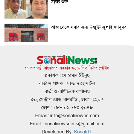
সাক্ষ্য শুরু
আজ থেকে সবার জন্য উন্মুক্ত জুলাই জাদুঘর
জাতীয় গ্রিডে এলএনজি সরবরাহ শুরু, কমতে
পারে গ্যাস সংকট
গণপ্রজাতন্ত্রী বাংলাদেশ সরকার অনুমোদিত নিউজ পোর্টাল
প্রকাশক : মোহাম্মদ ইউনুছ
বার্তা সম্পাদক : সাজ্জাদ হোসাইন
মেসির জোড়া গোলে মায়ামির অবিশ্বাস্য
বার্তা ও বাণিজ্যিক কার্যালয়
প্রত্যাবর্তন
৫০, সেন্ট্রাল রোড, ধানমন্ডি , ঢাকা -১২০৫
ফোন : +৮৮ ০২ ৯৬৩ ৫০৪৮
Email :
info@sonalinewes.com
হরমুজ প্রণালী নিয়ে সমঝোতায় পৌঁছাল
Email :
sonalinewsdesk@gmail.com
ইরান-ওমান
Developed By:
Sonali IT