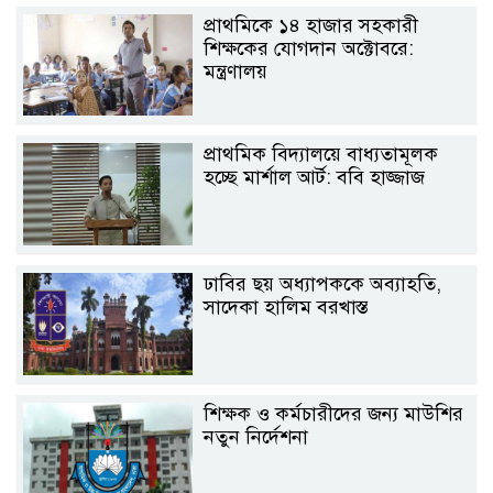
প্রাথমিকে ১৪ হাজার সহকারী
শিক্ষকের যোগদান অক্টোবরে:
মন্ত্রণালয়
প্রাথমিক বিদ্যালয়ে বাধ্যতামূলক
হচ্ছে মার্শাল আর্ট: ববি হাজ্জাজ
ঢাবির ছয় অধ্যাপককে অব্যাহতি,
সাদেকা হালিম বরখাস্ত
শিক্ষক ও কর্মচারীদের জন্য মাউশির
নতুন নির্দেশনা