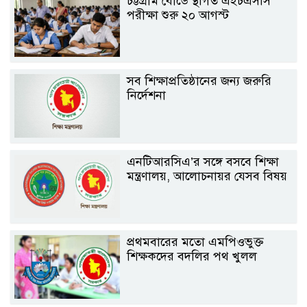
চট্টগ্রাম বোর্ডে স্থগিত এইচএসসি
পরীক্ষা শুরু ২০ আগস্ট
সব শিক্ষাপ্রতিষ্ঠানের জন্য জরুরি
নির্দেশনা
এনটিআরসিএ’র সঙ্গে বসবে শিক্ষা
মন্ত্রণালয়, আলোচনায়র যেসব বিষয়
প্রথমবারের মতো এমপিওভুক্ত
শিক্ষকদের বদলির পথ খুলল