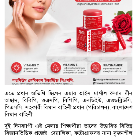
এতে প্রধান অতিথি ছিলেন এয়ার ভাইস মার্শাল রুসাদ দীন
আছাদ, বিবিপি, ওএসপি, বিপিপি, এনডিইউ, এওডব্লিউসি,
পিএসসি, সহকারী বিমান বাহিনী প্রধান (পরিচালন), বাংলাদেশ
বিমান বাহিনী।
দুই দিনব্যাপী এই মেলায় শিক্ষার্থীরা তাদের উদ্ভাবিত বিভিন্ন
বিজ্ঞানভিত্তিক প্রজেক্ট, দেয়ালিকা, ফটোগ্রাফসহ নানা সৃজনশীল