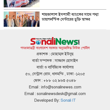
শাহ্জালাল ইসলামী ব্যাংকের সাথে পদ্মা
ডায়াগনস্টিক সেন্টারের চুক্তি স্বাক্ষর
খুলনায় অস্ত্রসহ সন্ত্রাসী গ্রুপের সদস্য রুবেল
গ্রেপ্তার
গণপ্রজাতন্ত্রী বাংলাদেশ সরকার অনুমোদিত নিউজ পোর্টাল
প্রকাশক : মোহাম্মদ ইউনুছ
বার্তা সম্পাদক : সাজ্জাদ হোসাইন
দফায় দফায় সময় বাড়ালেও ৬২ শতাংশ
বার্তা ও বাণিজ্যিক কার্যালয়
টিআইএনধারী রিটার্ন দেয়নি
৫০, সেন্ট্রাল রোড, ধানমন্ডি , ঢাকা -১২০৫
ফোন : +৮৮ ০২ ৯৬৩ ৫০৪৮
Email :
info@sonalinewes.com
দুই বছরেই গর্ত আর খানাখন্দে ভরা ৪৭৫
Email :
sonalinewsdesk@gmail.com
কোটির ঈশ্বরদী-বানেশ্বর সড়ক
Developed By:
Sonali IT