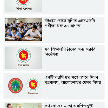
চট্টগ্রাম বোর্ডে স্থগিত এইচএসসি
পরীক্ষা শুরু ২০ আগস্ট
সব শিক্ষাপ্রতিষ্ঠানের জন্য জরুরি
নির্দেশনা
এনটিআরসিএ’র সঙ্গে বসবে শিক্ষা
মন্ত্রণালয়, আলোচনায়র যেসব বিষয়
প্রথমবারের মতো এমপিওভুক্ত